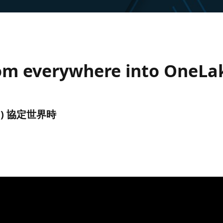
from everywhere into OneLa
(UTC) 協定世界時