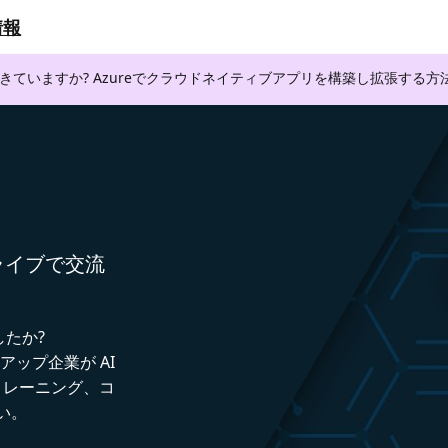
情報
できていますか? Azureでクラウドネイティブアプリを構築し拡張する
者とライブで交流
したか?
トアップ企業が AI
トレーニング、コ
い。