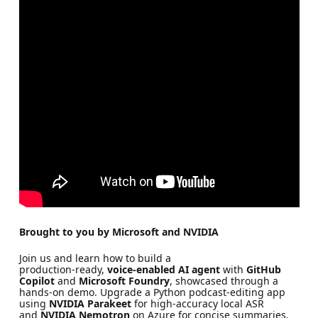
Brought to you by Microsoft and NVIDIA
Join us and learn how to build a
production‑ready,
voice‑enabled AI agent
with
GitHub
Copilot
and
Microsoft Foundry
, showcased through a
hands‑on demo. Upgrade a Python podcast‑editing app
using
NVIDIA Parakeet
for high‑accuracy local ASR
and
NVIDIA Nemotron
on Azure for concise summaries,