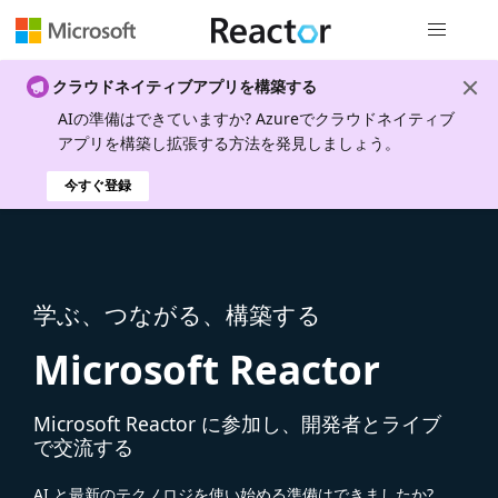
グローバル
クラウドネイティブアプリを構築する
AIの準備はできていますか? Azureでクラウドネイティブ
アプリを構築し拡張する方法を発見しましょう。
今すぐ登録
学ぶ、つながる、構築する
Microsoft Reactor
Microsoft Reactor に参加し、開発者とライブ
で交流する
AI と最新のテクノロジを使い始める準備はできましたか?