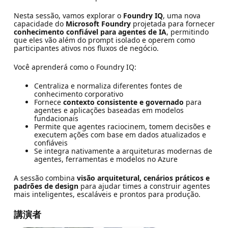
Nesta sessão, vamos explorar o
Foundry IQ
, uma nova
capacidade do
Microsoft Foundry
projetada para fornecer
conhecimento confiável para agentes de IA
, permitindo
que eles vão além do prompt isolado e operem como
participantes ativos nos fluxos de negócio.
Você aprenderá como o Foundry IQ:
Centraliza e normaliza diferentes fontes de
conhecimento corporativo
Fornece
contexto consistente e governado
para
agentes e aplicações baseadas em modelos
fundacionais
Permite que agentes raciocinem, tomem decisões e
executem ações com base em dados atualizados e
confiáveis
Se integra nativamente a arquiteturas modernas de
agentes, ferramentas e modelos no Azure
A sessão combina
visão arquitetural, cenários práticos e
padrões de design
para ajudar times a construir agentes
mais inteligentes, escaláveis e prontos para produção.
講演者