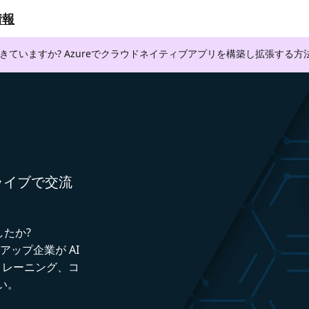
情報
できていますか? Azureでクラウドネイティブアプリを構築し拡張する
者とライブで交流
したか?
トアップ企業が AI
トレーニング、コ
い。