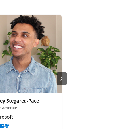
ey Stegared-Pace
Nimish Sardana
d Advocate
ML & AI Engineer
rosoft
.
略歴
略歴