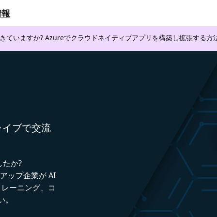
情報
できていますか? Azureでクラウドネイティブアプリを構築し拡張する
者とライブで交流
したか?
トアップ企業が AI
トレーニング、コ
い。