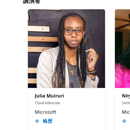
講演者
Julia Muiruri
Ni
Cloud Advocate
Seni
Microsoft
Mic
略歴