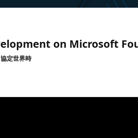
elopment on Microsoft Fo
UTC) 協定世界時