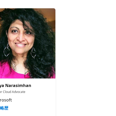
tya Narasimhan
or Cloud Advocate
rosoft
略歴