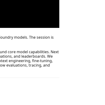
 Foundry models. The session is
nd core model capabilities. Next
uations, and leaderboards. We
ext engineering, fine‑tuning,
how evaluations, tracing, and