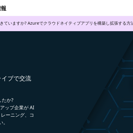
情報
できていますか? Azureでクラウドネイティブアプリを構築し拡張する
者とライブで交流
したか?
トアップ企業が AI
トレーニング、コ
い。