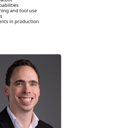
abilities
ning and tool use
Is
ents in production