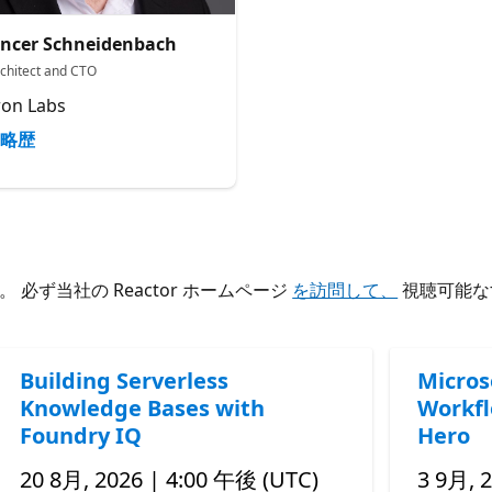
ncer Schneidenbach
rchitect and CTO
ron Labs
略歴
ず当社の Reactor ホームページ
を訪問して、
視聴可能な
Building Serverless
Micros
Knowledge Bases with
Workfl
Foundry IQ
Hero
20 8月, 2026 | 4:00 午後 (UTC)
3 9月, 