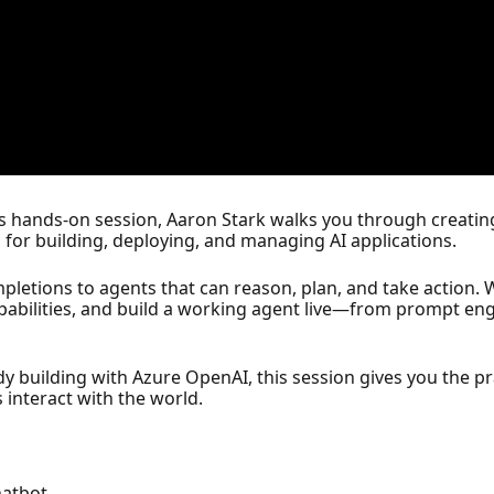
his hands-on session, Aaron Stark walks you through creating
for building, deploying, and managing AI applications.
letions to agents that can reason, plan, and take action. W
pabilities, and build a working agent live—from prompt engi
 building with Azure OpenAI, this session gives you the pract
interact with the world.
hatbot