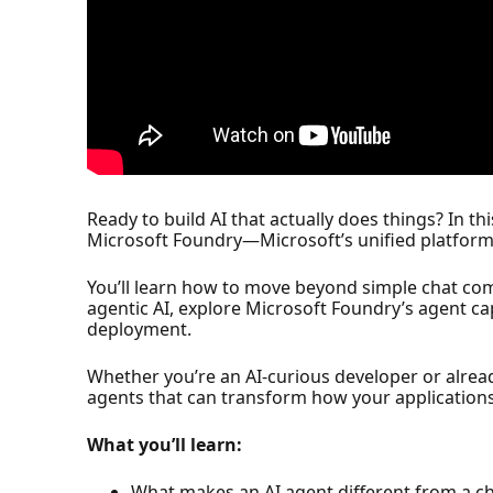
Ready to build AI that actually does things? In t
Microsoft Foundry—Microsoft’s unified platform 
You’ll learn how to move beyond simple chat comp
agentic AI, explore Microsoft Foundry’s agent ca
deployment.
Whether you’re an AI-curious developer or already
agents that can transform how your applications 
What you’ll learn:
What makes an AI agent different from a c