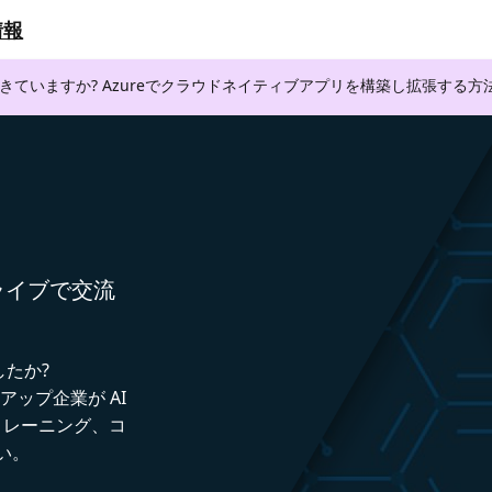
情報
できていますか? Azureでクラウドネイティブアプリを構築し拡張する
者とライブで交流
したか?
トアップ企業が AI
トレーニング、コ
い。