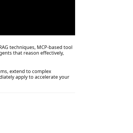
ic RAG techniques, MCP‑based tool
nts that reason effectively,
eams, extend to complex
iately apply to accelerate your