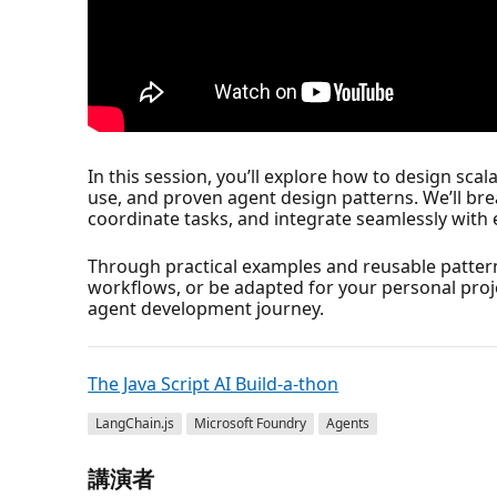
In this session, you’ll explore how to design sc
use, and proven agent design patterns. We’ll br
coordinate tasks, and integrate seamlessly with 
Through practical examples and reusable patterns
workflows, or be adapted for your personal proje
agent development journey.
The Java Script AI Build-a-thon
LangChain.js
Microsoft Foundry
Agents
講演者