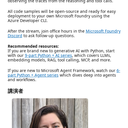
observing the traces from the reasoning and tool calls.
All code samples will be open-source and ready for easy
deployment to your own Microsoft Foundry using the
Azure Developer CLI.
After the stream, join office hours in the
Microsoft Foundry
Discord
to ask follow-up questions.
Recommended resources:
If you are brand new to generative AI with Python, start
with our
9-part Python + AI series
, which covers LLMs,
embedding models, RAG, tool calling, MCP, and more.
If you are new to Microsoft Agent Framework, watch our
6-
part Python + Agent series
which dives deep into agents
and workflows.
講演者