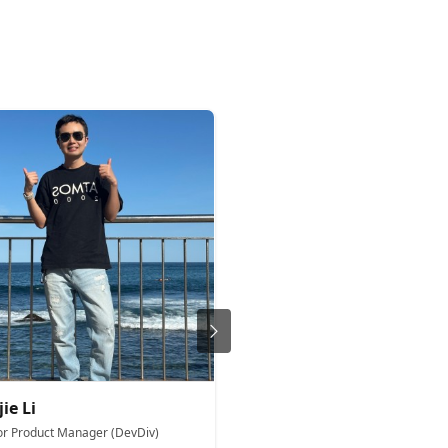
jie Li
Carlotta Castelluccio
or Product Manager (DevDiv)
Cloud Advocate