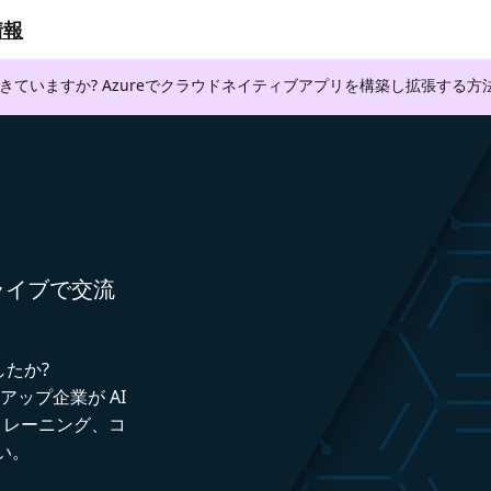
情報
できていますか? Azureでクラウドネイティブアプリを構築し拡張する
者とライブで交流
したか?
トアップ企業が AI
トレーニング、コ
い。