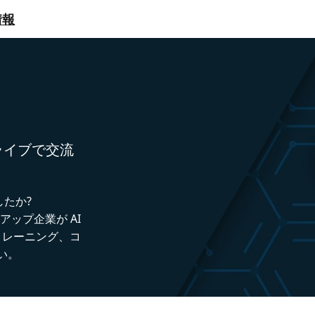
情報
者とライブで交流
したか?
トアップ企業が AI
トレーニング、コ
い。