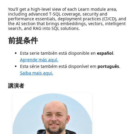
You’ll get a high-level view of each Learn module area,
including advanced T‑SQL coverage, security and
performance essentials, deployment practices (CI/CD), and
the AI section that brings embeddings, vectors, intelligent
search, and RAG into SQL solutions.
前提条件
Esta serie también está disponible en
español
.
Aprende más aquí.
Esta série também está disponível em
português
.
Saiba mais aqui.
講演者