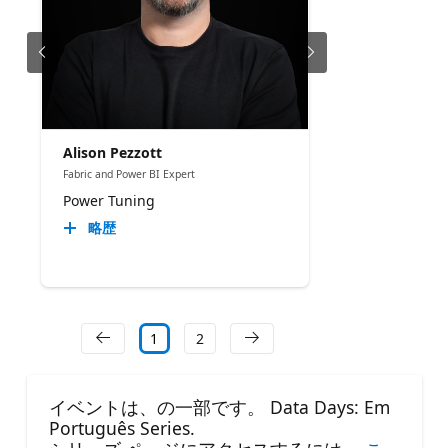
Alison Pezzott
Fabric and Power BI Expert
Power Tuning
略歴
1
2
イベントは、の一部です。 Data Days: Em
Português Series.