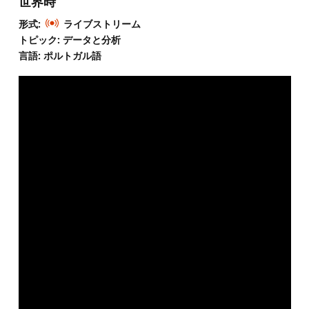
世界時
形式:
ライブストリーム
トピック: データと分析
言語: ポルトガル語