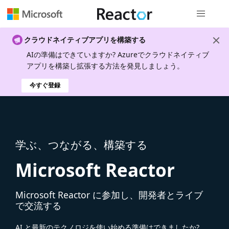
グローバル
クラウドネイティブアプリを構築する
AIの準備はできていますか? Azureでクラウドネイティブ
アプリを構築し拡張する方法を発見しましょう。
今すぐ登録
学ぶ、つながる、構築する
Microsoft Reactor
Microsoft Reactor に参加し、開発者とライブ
で交流する
AI と最新のテクノロジを使い始める準備はできましたか?