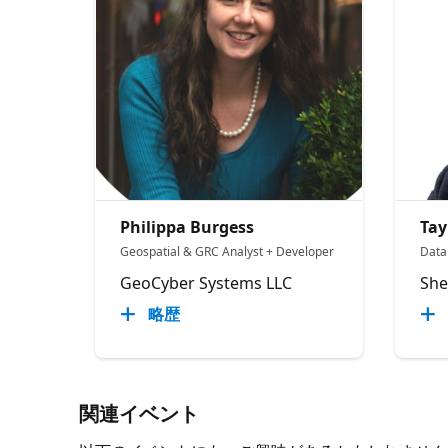
Philippa Burgess
Tay
Geospatial & GRC Analyst + Developer
Data 
GeoCyber Systems LLC
She
略歴
関連イベント