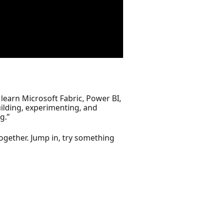
learn Microsoft Fabric, Power BI,
uilding, experimenting, and
g.”
together. Jump in, try something