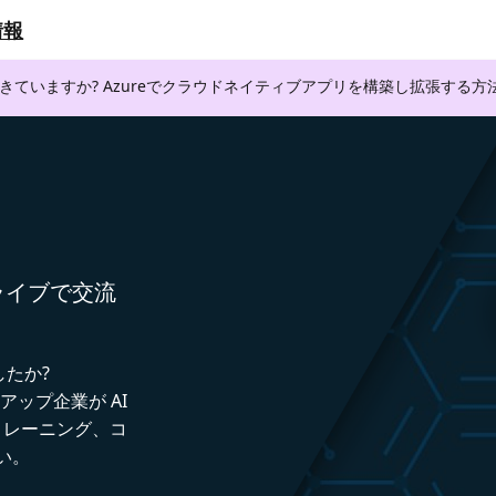
情報
できていますか? Azureでクラウドネイティブアプリを構築し拡張する
者とライブで交流
したか?
トアップ企業が AI
トレーニング、コ
い。