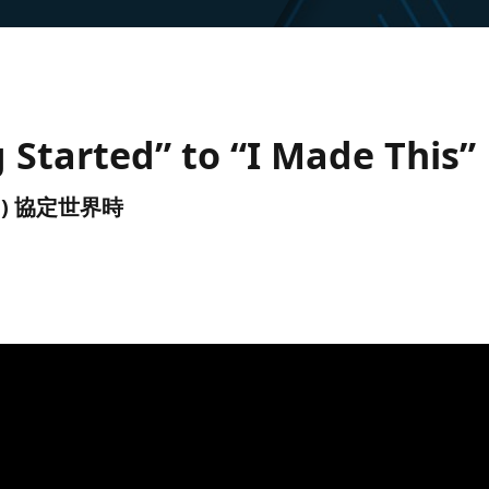
g Started” to “I Made This”
(UTC) 協定世界時