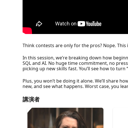
Think contests are only for the pros? Nope. This 
In this session, we’re breaking down how beginne
SQL and AI. No huge time commitment, no pressure
picking up new skills fast. You’ll see how to turn 
Plus, you won’t be doing it alone. We’ll share ho
new, and see what happens. Worst case, you lear
講演者