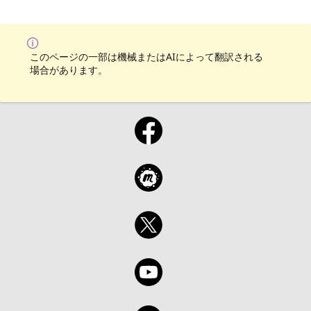
tecnologia, como ela pode impactar o
universo do trabalho no Brasil e as formas
como a Microsoft pode apoiar organizações
interessadas em capacitar suas equipes e
このページの一部は機械またはAIによって翻訳される
beneficiários para garantir que todos
場合があります。
estejamos equipados com as habilidades
necessárias para extrair o melhor da
Inteligência Artificial Generativa com ética e
responsabilidade. Inscreva-se para
participar do evento presencialmente ou
online Sobre o curso: No fluêncIA, você vai
aprender: • O que é essa tecnologia • Como
surgiu a IA generativa • Como aproveitar seu
potencial para criação de conteúdo online
por meio do Bing Chat • Como melhorar a
sua produtividade por meio do Microsoft
Copilot • Quais os aspectos éticos que devem
ser considerados ao usar IA Além das aulas
em vídeo, o curso contém uma série de
materiais de apoio, como apostilas e testes.
Esse conteúdo pode ser disponibilizado