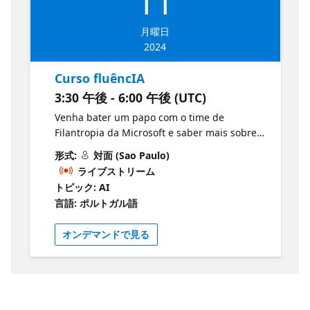
11
月曜日
2024
Curso fluêncIA
3:30 午後 - 6:00 午後 (UTC)
Venha bater um papo com o time de
Filantropia da Microsoft e saber mais sobre
nosso curso de IA A área de Filantropia da
形式:
対面 (Sao Paulo)
Microsoft te convida para o lançamento do
ライブストリーム
fluêncIA, um curso sobre Inteligência
トピック: AI
Artificial Generativa gravado por
言語: ポルトガル語
especialistas da própria Microsoft. O evento
vai ocorrer na segunda-feira, dia 11 de
オンデマンドで見る
Março, no Microsoft Reactor, e vai contar com
a participação da Lucia Rodrigues, Líder de
Filantropia da Microsoft no Brasil, e do Pablo
Lopes, Especialista em IA e Nuvem da
Microsoft. Vamos falar mais sobre essa