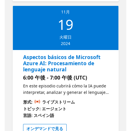
texto con el servicio de lenguaje Aspectos
básicos de la respuesta a preguntas con el
11月
servicio de lenguaje Aspectos básicos del
19
reconocimiento del lenguaje conversacional
Guía de estudio del examen AI-900
火曜日
2024
Aspectos básicos de Microsoft
Azure AI: Procesamiento de
lenguaje natural
6:00 午後 - 7:00 午後 (UTC)
En este episodio cubrirá cómo la IA puede
interpretar, analizar y generar el lenguaje
humano. Explora los servicios de Azure que
形式:
ライブストリーム
facilitan el procesamiento de texto, voz y
トピック: エージェント
lenguaje natural, así como sus aplicaciones
言語: スペイン語
prácticas en chatbots, análisis de
sentimientos y traducción automática.
オンデマンドで見る
Objetivos: Aspectos básicos de Voz de Azure