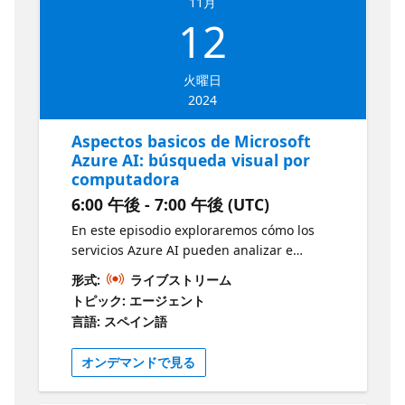
11月
12
火曜日
2024
Aspectos basicos de Microsoft
Azure AI: búsqueda visual por
computadora
6:00 午後 - 7:00 午後 (UTC)
En este episodio exploraremos cómo los
servicios Azure AI pueden analizar e
interpretar imágenes para diversas
形式:
ライブストリーム
aplicaciones, como el reconocimiento facial y
トピック: エージェント
el análisis de objetos. Además, demuestra
言語: スペイン語
cómo implementar e integrar estas
soluciones en proyectos reales. Objetivos:
オンデマンドで見る
Aspectos básicos de Computer Vision
Aspectos básicos del reconocimiento facial