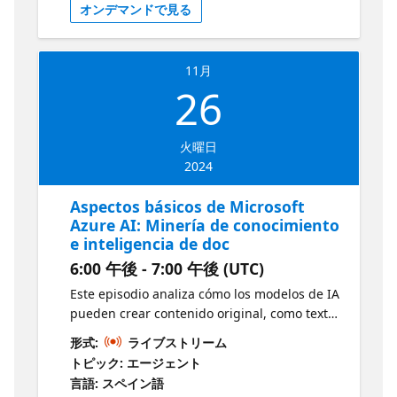
オンデマンドで見る
análisis de documentos y las tareas de
gestión en chatbots, análisis de opiniones y
traducción automática. Objetivos: Aspectos
11月
básicos de Documento de inteligencia de
26
Azure AI -Aspectos básicos de Minería de
conocimiento y Búsqueda de Azure AI Guía
de estudio del examen AI-900
火曜日
2024
Aspectos básicos de Microsoft
Azure AI: Minería de conocimiento
e inteligencia de doc
6:00 午後 - 7:00 午後 (UTC)
Este episodio analiza cómo los modelos de IA
pueden crear contenido original, como texto,
imágenes y música, utilizando herramientas
形式:
ライブストリーム
de Azure. Objetivos: Aspectos básicos de la
トピック: エージェント
IA generativa Introducción a Inteligencia
言語: スペイン語
artificial de Azure Studio Inteligencia