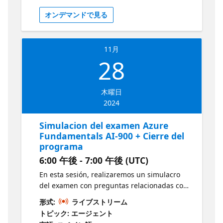
artificial generativa responsable Guía de
オンデマンドで見る
estudio del examen AI-900
11月
28
木曜日
2024
Simulacion del examen Azure
Fundamentals AI-900 + Cierre del
programa
6:00 午後 - 7:00 午後 (UTC)
En esta sesión, realizaremos un simulacro
del examen con preguntas relacionadas con
los temas. Estarán relacionados sobre
形式:
ライブストリーム
Conceptos de nube, Introducción a AI,
トピック: エージェント
búsqueda visual por computadora,