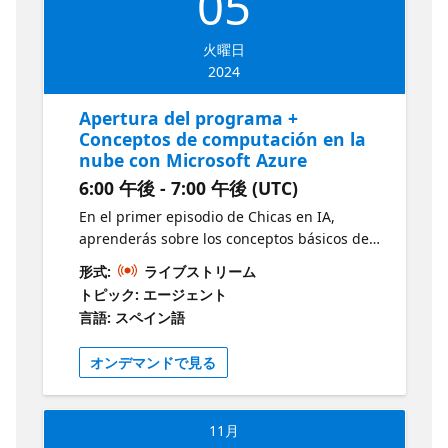
05
火曜日
2024
Apertura del programa +
Conceptos de computación en la
nube con Microsoft Azure
6:00 午後 - 7:00 午後 (UTC)
En el primer episodio de Chicas en IA,
aprenderás sobre los conceptos básicos de
la programación en la nube. Comprenderás
形式:
ライブストリーム
qué son las nubes públicas, privadas e
トピック: エージェント
híbridas, los beneficios y los tipos de
言語: スペイン語
servicios, como IaaS, PaaS, SaaS, Serverless,
y cómo usar Azure para desarrollar tus
オンデマンドで見る
aplicaciones. Objetivos: Comprender los
conceptos fundamentales de la
programación en la nube. Diferenciar entre
11月
nubes públicas, privadas e híbridas.