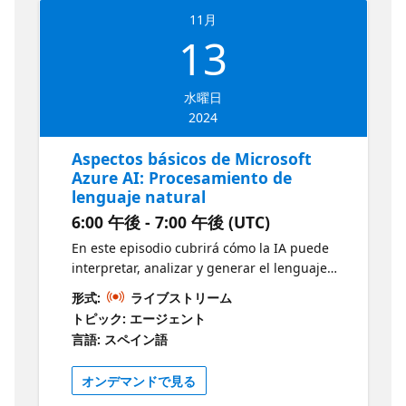
Aspectos básicos del reconocimiento óptico
11月
de caracteres Guía de estudio del examen
13
AI-900
水曜日
2024
Aspectos básicos de Microsoft
Azure AI: Procesamiento de
lenguaje natural
6:00 午後 - 7:00 午後 (UTC)
En este episodio cubrirá cómo la IA puede
interpretar, analizar y generar el lenguaje
humano. Explora los servicios de Azure que
形式:
ライブストリーム
facilitan el procesamiento de texto, voz y
トピック: エージェント
lenguaje natural, así como sus aplicaciones
言語: スペイン語
prácticas en chatbots, análisis de
sentimientos y traducción automática.
オンデマンドで見る
Objetivos: Aspectos básicos del análisis de