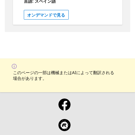
言語: スペイン語
Procesamiento de lenguaje natural, Mineria
de conocimiento e inteligencia de
オンデマンドで見る
documentos e Inteligencia artificial
generativa. Objetivos: Revisa los conceptos
mencionados en sesiones anteriores
Prepárate para la certificación Azure AI
Fundamentals con un simulacro de examen.
Identifica las áreas de mejora y revisa el
contenido específico. Guía de estudio del
examen AI-900
このページの一部は機械またはAIによって翻訳される
場合があります。