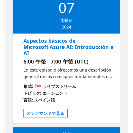
07
Identificar los beneficios de los diferentes
tipos de servicios en la nube. Introducción al
uso de Azure para el desarrollo de
木曜日
aplicaciones. Recursos Guía de estudio del
2024
examen AI-900
https://learn.microsoft.com/credentials/certifications/
Aspectos básicos de
guides/ai-900/?wt.mc_id=seriespg_S-
Microsoft Azure AI: Introducción a
1422_webpage_reactor
AI
6:00 午後 - 7:00 午後 (UTC)
En este episodio ofrecemos una descripción
general de los conceptos fundamentales de
la IA. Explora los servicios clave de Azure AI y
形式:
ライブストリーム
sus aplicaciones prácticas. Además, aborda
トピック: エージェント
cómo se pueden integrar soluciones de IA
言語: スペイン語
para mejorar procesos y resolver problemas
reales. Objetivos: Conceptos básicos de IA
オンデマンドで見る
Aspectos básicos del aprendizaje automático
Aspectos básicos de los servicios de Azure AI
Guía de estudio del examen AI-900