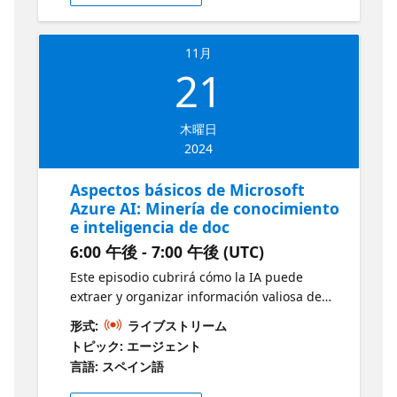
AI Fundamentos de la traducción de idiomas
Guía de estudio del examen AI-900
11月
21
木曜日
2024
Aspectos básicos de Microsoft
Azure AI: Minería de conocimiento
e inteligencia de doc
6:00 午後 - 7:00 午後 (UTC)
Este episodio cubrirá cómo la IA puede
extraer y organizar información valiosa de
los documentos. Explora técnicas para
形式:
ライブストリーム
procesar grandes volúmenes de datos
トピック: エージェント
textuales, identificando patrones e ideas
言語: スペイン語
ocultos. Además, demuestra cómo utilizar las
herramientas de Azure para automatizar el