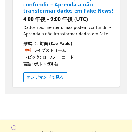
confundir – Aprenda a não
https://aka.ms/ReactorSaoPaulo Acelere sua
transformar dados em Fake News!
carreira e decole sua startup com Microsoft
4:00 午後 - 9:00 午後 (UTC)
Reactor! Conectamos você com pessoas
desenvolvedoras, empreendedores de IA,
Dados não mentem, mas podem confundir –
startups e fundadores que compartilham
Aprenda a não transformar dados em Fake
seus objetivos. 💡Transforme suas ideias com
News! Documentação do Power BI 🚀 Junte-
形式:
対面 (Sao Paulo)
a Microsoft! Inscreva-se agora
se a nós! Participe de eventos e workshops
ライブストリーム
gratuitamente!
gratuitos: https://aka.ms/ReactorSaoPaulo
トピック: ロー/ノー コード
https://aka.ms/MSFTFoundersHubBrasil Faça
Acelere sua carreira e decole sua startup
言語: ポルトガル語
parte do Microsoft for Startups Founders
com Microsoft Reactor! Conectamos você
Hub para acelerar a inovação com a IA da
com pessoas desenvolvedoras,
オンデマンドで見る
Microsoft, ganhe até US$ 150k em créditos
empreendedores de IA, startups e
do Azure e use ferramentas como GitHub,
fundadores que compartilham seus
Microsoft 365, LinkedIn Premium e mais. 🖥
objetivos. 💡Transforme suas ideias com a
Assista no YouTube: Shorts Azure
Microsoft! Inscreva-se agora gratuitamente!
Certificações Básico de IA da Microsoft
https://aka.ms/MSFTFoundersHubBrasil Faça
Explorando a IA Tudo sobre Copilot Microsoft
parte do Microsoft for Startups Founders
Fabric Guia de Estudos
Hub para acelerar a inovação com a IA da
Microsoft, ganhe até US$ 150k em créditos
do Azure e use ferramentas como GitHub,