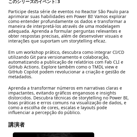
このシリーズのイベント:
3
Participe desta série de eventos no Reactor São Paulo para
aprimorar suas habilidades em Power BI! Vamos explorar
como entender profundamente os dados e transformar a
maneira de interpretá-los através de uma modelagem
adequada. Aprenda a formular perguntas relevantes e
obter respostas precisas, além de desenvolver visuais e
interações que suportam um storytelling eficaz.
Em um workshop prático, descubra como integrar CI/CD
utilizando Git para versionamento e colaboração,
automatizando a publicação de relatórios com Fab CLI e
GitHub Actions. Explore também como o TMDL view e
GitHub Copilot podem revolucionar a criação e gestão de
metadados.
Aprenda a transformar números em narrativas claras e
impactantes, evitando gráficos enganosos e insights
distorcidos. Descubra técnicas de storytelling no Power BI,
boas práticas e erros comuns na visualização de dados, e
como a escolha de cores, escalas e layouts pode
influenciar a percepção do público.
講演者