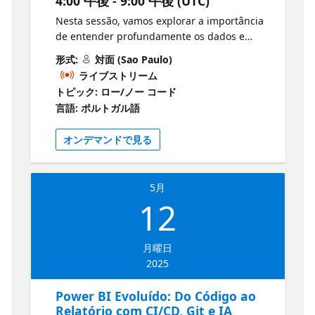
4:00 午後 - 9:00 午後 (UTC)
Nesta sessão, vamos explorar a importância
de entender profundamente os dados e
como uma modelagem adequada pode
形式:
対面 (Sao Paulo)
transformar a maneira como você os
ライブストリーム
interpreta. Aprenderemos a formular
トピック: ロー/ノー コード
perguntas relevantes aos dados e como
言語: ポルトガル語
obter respostas precisas e úteis. A palestra
cobrirá a interpretação de modelos
オンデマンドで見る
conceituais, a implementação desses
modelos no Power BI, e o desenvolvimento
de visuais e interações simples que
5月
suportam um processo saudável e maduro
12
de storytelling. Você verá como construir
dashboards que não apenas informam, mas
também engajam e convencem, utilizando
月曜日
boas práticas de visualização de dados.
2025
Prepare-se para aprimorar suas habilidades
e transformar seus dados em narrativas
Power BI Evoluído: Do Código ao
poderosas e impactantes! Documentação do
Relatório com CI/CD, Git e IA
Power BI 🚀 Junte-se a nós! Participe de