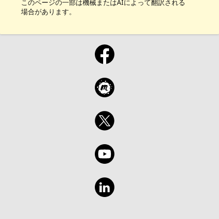
このページの一部は機械またはAIによって翻訳される
Microsoft 365, LinkedIn Premium e mais. 🖥
場合があります。
Assista no YouTube: Shorts Azure
Certificações Básico de IA da Microsoft
Explorando a IA Tudo sobre Copilot Microsoft
Fabric Guia de Estudos