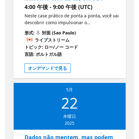
4:00 午後 - 9:00 午後 (UTC)
eventos e workshops gratuitos:
https://aka.ms/ReactorSaoPaulo Acelere sua
Neste case prático de ponta a ponta, você vai
carreira e decole sua startup com Microsoft
descobrir como impulsionar o
Reactor! Conectamos você com pessoas
desenvolvimento moderno no Power BI. O
形式:
対面 (Sao Paulo)
desenvolvedoras, empreendedores de IA,
workshop abordará a integração de CI/CD
ライブストリーム
startups e fundadores que compartilham
utilizando Git para versionamento e
トピック: ロー/ノー コード
seus objetivos. 💡Transforme suas ideias com
colaboração entre desenvolvedores, com
言語: ポルトガル語
a Microsoft! Inscreva-se agora
destaque para o Fab CLI – uma biblioteca
gratuitamente!
Python em conjunto com o GitHub Actions
https://aka.ms/MSFTFoundersHubBrasil Faça
オンデマンドで見る
automatizando a publicação de relatórios em
parte do Microsoft for Startups Founders
múltiplos workspaces. Além disso,
Hub para acelerar a inovação com a IA da
exploraremos como o TMDL view, aliado ao
Microsoft, ganhe até US$ 150k em créditos
5月
GitHub Copilot, pode revolucionar a criação e
do Azure e use ferramentas como GitHub,
22
gestão de metadados como medidas, grupos
Microsoft 365, LinkedIn Premium e mais. 🖥
de cálculos, tabelas calculadas, entre outros.
Assista no YouTube: Shorts Azure
Prepare-se para transformar seu workflow e
Certificações Básico de IA da Microsoft
木曜日
elevar a qualidade e eficiência dos seus
Explorando a IA Tudo sobre Copilot Microsoft
2025
projetos em Power BI! Documentação do
Fabric Guia de Estudos
Power BI 🚀 Junte-se a nós! Participe de
Dados não mentem, mas podem
eventos e workshops gratuitos: