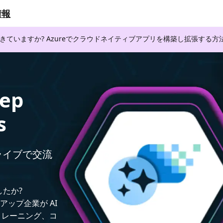
情報
できていますか? Azureでクラウドネイティブアプリを構築し拡張する
eep
s
者とライブで交流
したか?
トアップ企業が AI
トレーニング、コ