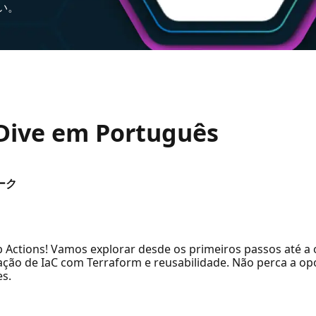
い。
Dive em Português
ーク
ub Actions! Vamos explorar desde os primeiros passos até 
ção de IaC com Terraform e reusabilidade. Não perca a op
es.