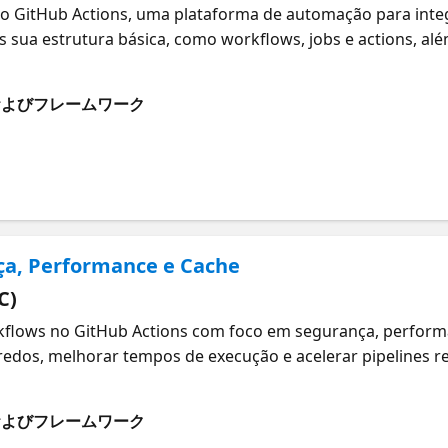
 o GitHub Actions, uma plataforma de automação para inte
sua estrutura básica, como workflows, jobs e actions, além
sts e eventos agendados. O que são GitHub Actions para A
およびフレームワーク
ça, Performance e Cache
C)
kflows no GitHub Actions com foco em segurança, perform
redos, melhorar tempos de execução e acelerar pipelines r
itHub Actions para Azure
およびフレームワーク