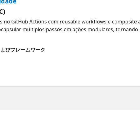
lidade
C)
nes no GitHub Actions com reusable workflows e composite
encapsular múltiplos passos em ações modulares, tornando
 que são GitHub Actions para Azure
およびフレームワーク