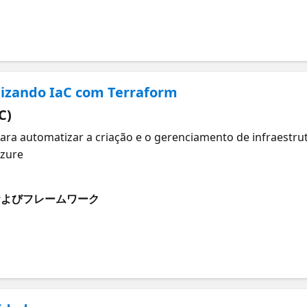
tizando IaC com Terraform
C)
ara automatizar a criação e o gerenciamento de infraestr
Azure
およびフレームワーク