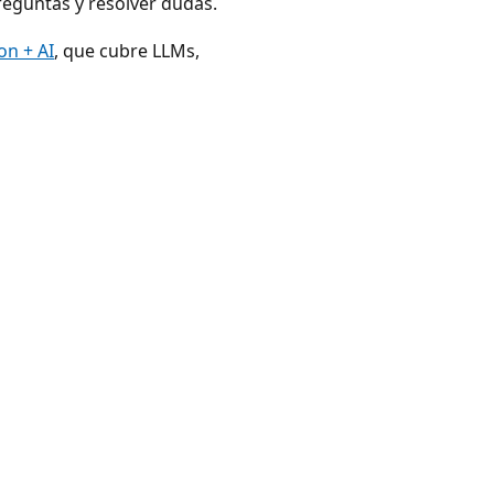
reguntas y resolver dudas.
on + AI
, que cubre LLMs,