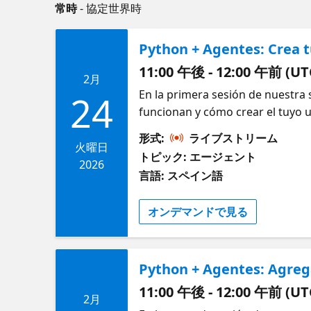
常時
- 協定世界時
Python + Agentes: Crea 
11:00 午後 - 12:00 午前 (UT
2月
En la primera sesión de nuestra 
24
funcionan y cómo crear el tuyo
luego vemos cómo funcionan en l
形式:
ライブストリーム
varias, y por último conectando
火曜日
トピック: エージェント
agente supervisor, donde un sol
2026
言語: スペイン語
fuera una herramienta. En el cam
DevUI de Microsoft Agent Frame
オンデマンドで見る
Python + Agentes: Agre
11:00 午後 - 12:00 午前 (UT
2月