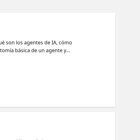
qué son los agentes de IA, cómo
tomía básica de un agente y
sola herramienta, después con
. Cerramos con el patrón de
ando a cada agente como si
gentes, como usar la interfaz