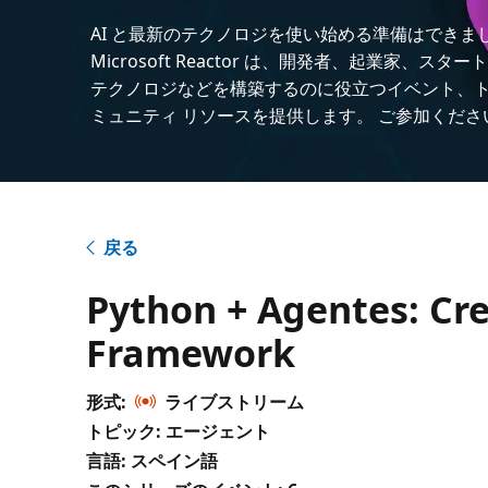
AI と最新のテクノロジを使い始める準備はできま
Microsoft Reactor は、開発者、起業家、スター
テクノロジなどを構築するのに役立つイベント、
ミュニティ リソースを提供します。 ご参加くださ
戻る
Python + Agentes: Cre
Framework
形式:
ライブストリーム
トピック: エージェント
言語: スペイン語