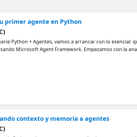
tu primer agente en Python
C)
serie Python + Agentes, vamos a arrancar con lo esencial: 
 usando Microsoft Agent Framework. Empezamos con la ana
a práctica las llamadas a herramientas: primero con una 
 herramientas expuestas a través de servidores MCP locales
o agente coordina subtareas entre varios subagentes, trat
ino, vamos a compartir tips para depurar e inspeccionar a
work para probar prototipos.
gando contexto y memoria a agentes
C)