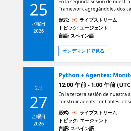
En la segunda sesión de nuestra
25
Framework agregándoles dos cap
comúnmente conocido como Retr
形式:
ライブストリーム
respaldar sus respuestas con co
水曜日
トピック: エージェント
les permite dar respuestas preci
2026
言語: スペイン語
modelo. Después, vamos a explora
(persistente). Vas a ver cómo l
オンデマンドで見る
librerías open source como Mem0
tareas que van evolucionando ent
también conscientes del contexto
Python + Agentes: Monit
12:00 午前 - 1:00 午前 (UTC
2月
En la tercera sesión de nuestra
27
construir agents confiables: ob
capturar traces, metrics y logs 
形式:
ライブストリーム
local de Aspire para identificar
金曜日
トピック: エージェント
usando el Azure AI Evaluation SD
2026
言語: スペイン語
sobre un set de tasks, y analizar