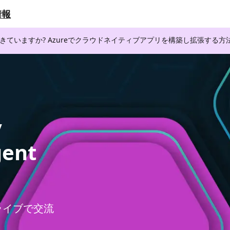
情報
できていますか? Azureでクラウドネイティブアプリを構築し拡張する
y
gent
者とライブで交流