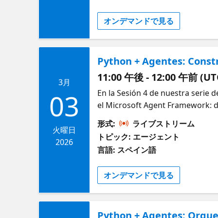
tener herramientas y workflows 
オンデマンドで見る
que también sean confiables y ve
Python + Agentes: Const
11:00 午後 - 12:00 午前 (UT
3月
En la Sesión 4 de nuestra serie 
03
el Microsoft Agent Framework: de
guiar el path que toma un work
形式:
ライブストリーム
executors, edges y events. Vas
火曜日
トピック: エージェント
estar impulsados por AI agents
2026
言語: スペイン語
a conditional branching, mostr
intermedios o decision function
オンデマンドで見る
más confiable y más fácil de ma
se basen en data clara y tipada. 
workflow graph y mostrando los
Python + Agentes: Orqu
workflows dentro de una app de 