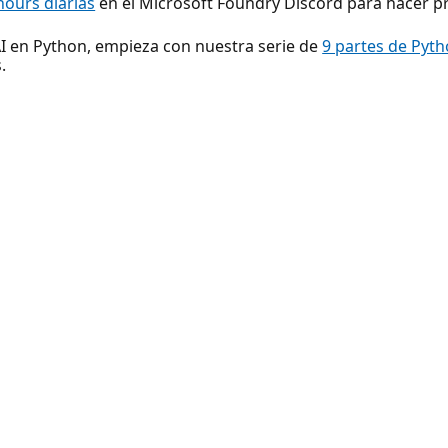
 hours diarias
en el Microsoft Foundry Discord para hacer p
I en Python, empieza con nuestra serie de
9 partes de Pyth
.