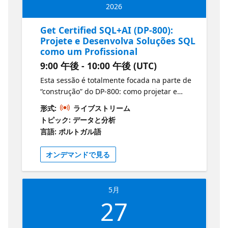
2026
Get Certified SQL+AI (DP-800):
Projete e Desenvolva Soluções SQL
como um Profissional
9:00 午後 - 10:00 午後 (UTC)
Esta sessão é totalmente focada na parte de
“construção” do DP-800: como projetar e
desenvolver soluções de banco de dados que
形式:
ライブストリーム
suportam cargas reais e que correspondem
トピック: データと分析
ao que o exame cobra. Vamos abordar as
言語: ポルトガル語
principais habilidades do desenvolvedor,
desde a escolha correta de objetos e padrões
オンデマンドで見る
até a escrita de SQL consistente e
sustentável.
5月
27