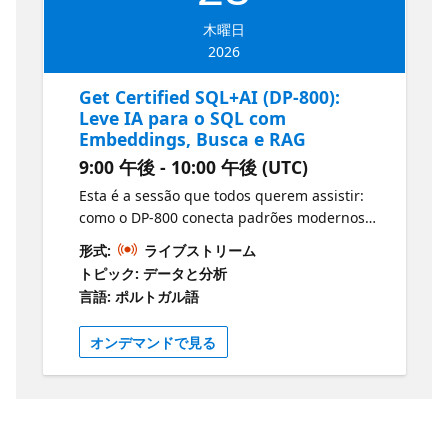
木曜日
2026
Get Certified SQL+AI (DP-800):
Leve IA para o SQL com
Embeddings, Busca e RAG
9:00 午後 - 10:00 午後 (UTC)
Esta é a sessão que todos querem assistir:
como o DP-800 conecta padrões modernos
de IA diretamente às suas soluções SQL.
形式:
ライブストリーム
Vamos explicar o que o exame espera sobre
トピック: データと分析
embeddings, vetores, busca inteligente e
言語: ポルトガル語
retrieval augmented generation (RAG)
traduzindo tudo em conceitos práticos e
オンデマンドで見る
aplicáveis.