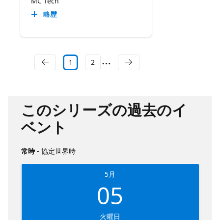
MC Tech
略歴
1
2
このシリーズの過去のイ
ベント
常時
- 協定世界時
5月
05
火曜日