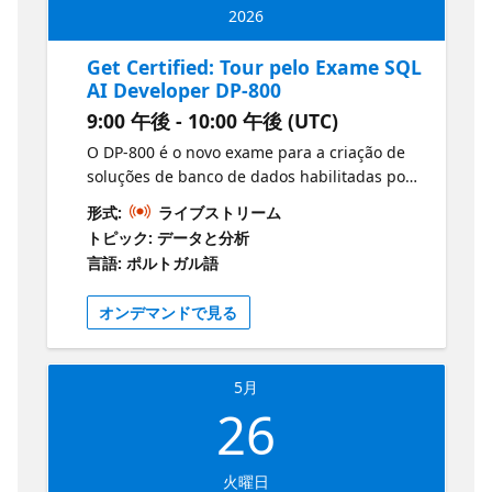
2026
Get Certified: Tour pelo Exame SQL
AI Developer DP-800
9:00 午後 - 10:00 午後 (UTC)
O DP-800 é o novo exame para a criação de
soluções de banco de dados habilitadas por
IA no SQL Server, Azure SQL e bancos de
形式:
ライブストリーム
dados SQL no Microsoft Fabric. Nesta sessão
トピック: データと分析
de abertura, faremos um tour guiado por
言語: ポルトガル語
todas as áreas de habilidades para que você
saiba exatamente o que esperar, como os
オンデマンドで見る
domínios se conectam e onde focar
primeiro.Você terá uma visão de alto nível de
cada área dos módulos do Microsoft Learn,
5月
incluindo T‑SQL avançado, fundamentos de
26
segurança e desempenho, práticas de
implantação (CI/CD) e a seção de IA que
incorpora embeddings, vetores, busca
火曜日
inteligente e RAG em soluções SQL.