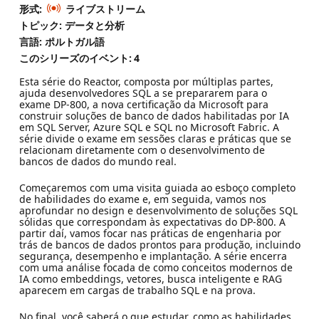
形式:
ライブストリーム
トピック: データと分析
言語: ポルトガル語
このシリーズのイベント:
4
Esta série do Reactor, composta por múltiplas partes,
ajuda desenvolvedores SQL a se prepararem para o
exame DP-800, a nova certificação da Microsoft para
construir soluções de banco de dados habilitadas por IA
em SQL Server, Azure SQL e SQL no Microsoft Fabric. A
série divide o exame em sessões claras e práticas que se
relacionam diretamente com o desenvolvimento de
bancos de dados do mundo real.
Começaremos com uma visita guiada ao esboço completo
de habilidades do exame e, em seguida, vamos nos
aprofundar no design e desenvolvimento de soluções SQL
sólidas que correspondam às expectativas do DP-800. A
partir daí, vamos focar nas práticas de engenharia por
trás de bancos de dados prontos para produção, incluindo
segurança, desempenho e implantação. A série encerra
com uma análise focada de como conceitos modernos de
IA como embeddings, vetores, busca inteligente e RAG
aparecem em cargas de trabalho SQL e na prova.
No final, você saberá o que estudar, como as habilidades