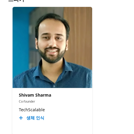
Shivam Sharma
Co-founder
TechScalable
생체 인식