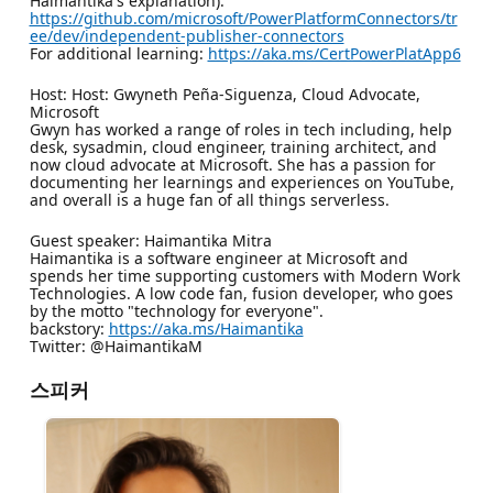
Haimantika's explanation):
https://github.com/microsoft/PowerPlatformConnectors/tr
ee/dev/independent-publisher-connectors
For additional learning:
https://aka.ms/CertPowerPlatApp6
Host: Host: Gwyneth Peña-Siguenza, Cloud Advocate,
Microsoft
Gwyn has worked a range of roles in tech including, help
desk, sysadmin, cloud engineer, training architect, and
now cloud advocate at Microsoft. She has a passion for
documenting her learnings and experiences on YouTube,
and overall is a huge fan of all things serverless.
Guest speaker: Haimantika Mitra
Haimantika is a software engineer at Microsoft and
spends her time supporting customers with Modern Work
Technologies. A low code fan, fusion developer, who goes
by the motto "technology for everyone".
backstory:
https://aka.ms/Haimantika
Twitter: @HaimantikaM
스피커