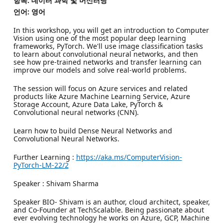
항목: 데이터 과학 및 머신러닝
언어: 영어
In this workshop, you will get an introduction to Computer
Vision using one of the most popular deep learning
frameworks, PyTorch. We'll use image classification tasks
to learn about convolutional neural networks, and then
see how pre-trained networks and transfer learning can
improve our models and solve real-world problems.
The session will focus on Azure services and related
products like Azure Machine Learning Service, Azure
Storage Account, Azure Data Lake, PyTorch &
Convolutional neural networks (CNN).
Learn how to build Dense Neural Networks and
Convolutional Neural Networks.
Further Learning :
https://aka.ms/ComputerVision-
PyTorch-LM-22/2
Speaker : Shivam Sharma
Speaker BIO- Shivam is an author, cloud architect, speaker,
and Co-Founder at TechScalable. Being passionate about
ever evolving technology he works on Azure, GCP, Machine