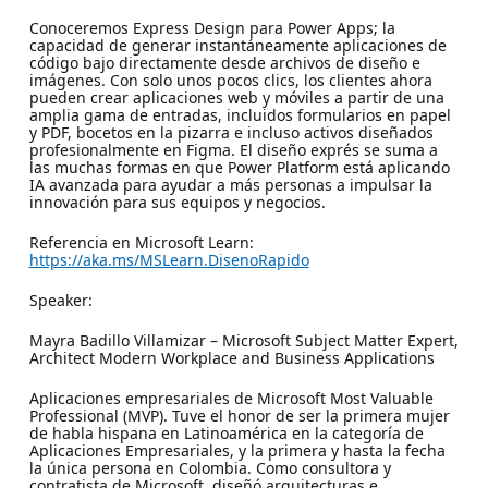
Conoceremos Express Design para Power Apps; la
capacidad de generar instantáneamente aplicaciones de
código bajo directamente desde archivos de diseño e
imágenes. Con solo unos pocos clics, los clientes ahora
pueden crear aplicaciones web y móviles a partir de una
amplia gama de entradas, incluidos formularios en papel
y PDF, bocetos en la pizarra e incluso activos diseñados
profesionalmente en Figma. El diseño exprés se suma a
las muchas formas en que Power Platform está aplicando
IA avanzada para ayudar a más personas a impulsar la
innovación para sus equipos y negocios.
Referencia en Microsoft Learn:
https://aka.ms/MSLearn.DisenoRapido
Speaker:
Mayra Badillo Villamizar – Microsoft Subject Matter Expert,
Architect Modern Workplace and Business Applications
Aplicaciones empresariales de Microsoft Most Valuable
Professional (MVP). Tuve el honor de ser la primera mujer
de habla hispana en Latinoamérica en la categoría de
Aplicaciones Empresariales, y la primera y hasta la fecha
la única persona en Colombia. Como consultora y
contratista de Microsoft, diseñó arquitecturas e