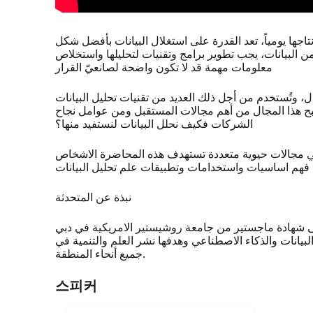
قل عن 2.5 كوينتيليون بايت من البيانات يتم إنتاجها يومياً، تعد القدرة على استغلال البيانات بأفضل شكل
 البيانات، يجب تطوير برامج وتقنيات لتحليلها واستخلاص
معلومات مهمة قد لا تكون واضحة لصانعيّ القرار
، وتُستخدم من أجل ذلك العديد من تقنيات تحليل البيانات
صبح هذا المجال من أهم مجالات المستقبل ومن عوامل نجاح
الشركات فكيف نحلل البيانات لنستفيد منها؟
ة في مجالات حيوية متعددة تستهدف هذه المحاضرة الاشخاص
 فهم اساسيات واستخدامات وتطبيقات علم تحليل البيانات
نبذة عن المتحدثة
شهادة ماجستير من جامعة روشيستير الامريكية في دبي
جال علم البيانات والذكاء الاصطناعي وهدفها نشر العلم والتنمية في
جميع أنحاء المنطقة.
스피커