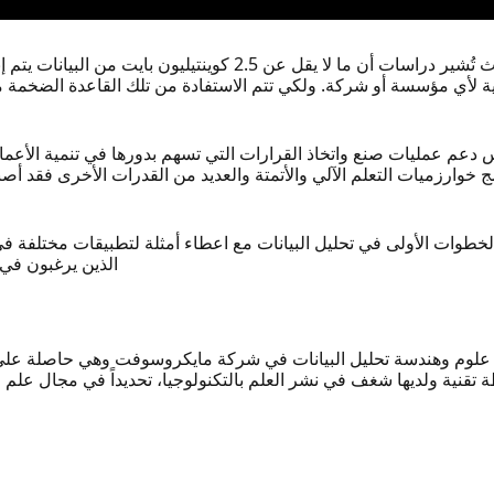
في ظل عصرنا الغنيّ بالبيانات، حيث تُشير دراسات أن ما لا ي
 لأي مؤسسة أو شركة. ولكي تتم الاستفادة من تلك القاعدة الضخمة من
 دعم عمليات صنع واتخاذ القرارات التي تسهم بدورها في تنمية الأعمال
ج خوارزميات التعلم الآلي والأتمتة والعديد من القدرات الأخرى فقد أ
 الخطوات الأولى في تحليل البيانات مع اعطاء أمثلة لتطبيقات مختلف
الذين يرغبون في
لوم وهندسة تحليل البيانات في شركة مايكروسوفت وهي حاصلة على 
لبيانات٠ هديل ناشطة تقنية ولديها شغف في نشر العلم بالتكنولوجيا، تحديداً في م