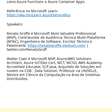
como Azure Functions e Azure Container Apps.
Referência no Microsoft Learn:
https://aka.ms/Learn.AzureServiceBus
Speakers:
Renato Groffe é Microsoft Most Valuable Professional
(MVP), Contribuidor de Audiência Técnica Multi-Plataforma
(MTAC), Engenheiro de Software, Escritor Técnico e
Palestrante.
https://renatogroffe.medium.com/
|
twitter.com/RenatoGroff
Walter Coan é Microsoft MVP, Azure/AWS Solutions
Architect, Azure IoT/Dev Cert, MCT, MCSD, AWS Academy
Accredited Educator, SCP Java, Arquiteto de Soluções em
nuvem na CDB - Data Solution, Professor na UNIVILLE,
Mestre em Ciência da Computação na área de Sistemas
Distribuídos.