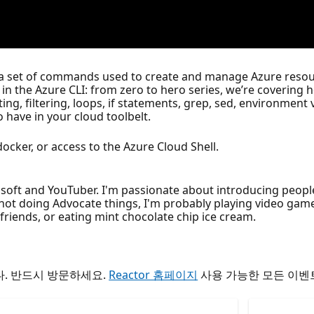
s a set of commands used to create and manage Azure resou
in the Azure CLI: from zero to hero series, we’re covering
ing, filtering, loops, if statements, grep, sed, environment
o have in your cloud toolbelt.
 docker, or access to the Azure Cloud Shell.
osoft and YouTuber. I'm passionate about introducing peop
not doing Advocate things, I'm probably playing video games
friends, or eating mint chocolate chip ice cream.
. 반드시 방문하세요.
Reactor 홈페이지
사용 가능한 모든 이벤