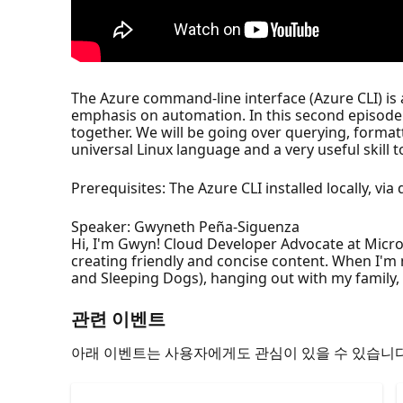
The Azure command-line interface (Azure CLI) i
emphasis on automation. In this second episode 
together. We will be going over querying, formatt
universal Linux language and a very useful skill t
Prerequisites: The Azure CLI installed locally, via
Speaker: Gwyneth Peña-Siguenza
Hi, I'm Gwyn! Cloud Developer Advocate at Micr
creating friendly and concise content. When I'm 
and Sleeping Dogs), hanging out with my family, 
관련 이벤트
아래 이벤트는 사용자에게도 관심이 있을 수 있습니다