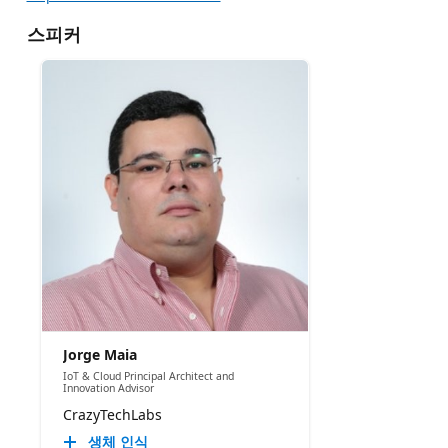
스피커
Jorge Maia
IoT & Cloud Principal Architect and
Innovation Advisor
CrazyTechLabs
생체 인식