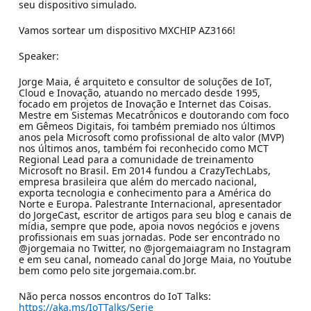
seu dispositivo simulado.
Vamos sortear um dispositivo MXCHIP AZ3166!
Speaker:
Jorge Maia, é arquiteto e consultor de soluções de IoT,
Cloud e Inovação, atuando no mercado desde 1995,
focado em projetos de Inovação e Internet das Coisas.
Mestre em Sistemas Mecatrônicos e doutorando com foco
em Gêmeos Digitais, foi também premiado nos últimos
anos pela Microsoft como profissional de alto valor (MVP)
nos últimos anos, também foi reconhecido como MCT
Regional Lead para a comunidade de treinamento
Microsoft no Brasil. Em 2014 fundou a CrazyTechLabs,
empresa brasileira que além do mercado nacional,
exporta tecnologia e conhecimento para a América do
Norte e Europa. Palestrante Internacional, apresentador
do JorgeCast, escritor de artigos para seu blog e canais de
mídia, sempre que pode, apoia novos negócios e jovens
profissionais em suas jornadas. Pode ser encontrado no
@jorgemaia no Twitter, no @jorgemaiagram no Instagram
e em seu canal, nomeado canal do Jorge Maia, no Youtube
bem como pelo site jorgemaia.com.br.
Não perca nossos encontros do IoT Talks:
https://aka.ms/IoTTalks/Serie