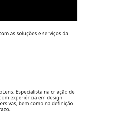
com as soluções e serviços da
Lens. Especialista na criação de
, com experiência em design
ersivas, bem como na definição
razo.