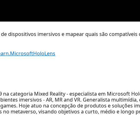
de dispositivos imersivos e mapear quais são compatíveis 
earn.MicrosoftHoloLens
na categoria Mixed Reality - especialista em Microsoft Holo
ambientes imersivos - AR, MR and VR. Generalista multimídia
 games. Hoje atuo na concepção de produtos e soluções im
 no metaverso, visando objetivos a curto, médio e longo p