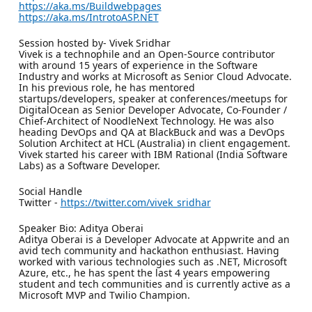
https://aka.ms/Buildwebpages
https://aka.ms/IntrotoASP.NET
Session hosted by- Vivek Sridhar
Vivek is a technophile and an Open-Source contributor
with around 15 years of experience in the Software
Industry and works at Microsoft as Senior Cloud Advocate.
In his previous role, he has mentored
startups/developers, speaker at conferences/meetups for
DigitalOcean as Senior Developer Advocate, Co-Founder /
Chief-Architect of NoodleNext Technology. He was also
heading DevOps and QA at BlackBuck and was a DevOps
Solution Architect at HCL (Australia) in client engagement.
Vivek started his career with IBM Rational (India Software
Labs) as a Software Developer.
Social Handle
Twitter -
https://twitter.com/vivek_sridhar
Speaker Bio: Aditya Oberai
Aditya Oberai is a Developer Advocate at Appwrite and an
avid tech community and hackathon enthusiast. Having
worked with various technologies such as .NET, Microsoft
Azure, etc., he has spent the last 4 years empowering
student and tech communities and is currently active as a
Microsoft MVP and Twilio Champion.