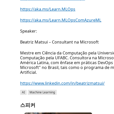
https://aka.ms/Learn.MLOps
https://aka.ms/Learn.MLOpsComAzureML
Speaker:
Beatriz Matsui – Consultant na Microsoft
Mestre em Ciência da Computação pela Universid
Computação pela UFABC. Consultora na Microsoft
América Latina, com ênfase em práticas DevOps e
Microsoft" no Brasil, tais como o programa de me
Artificial.
https://www.linkedin.com/in/beatrizmatsui/
AI
Machine Learning
스피커