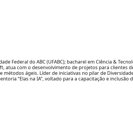
ade Federal do ABC (UFABC); bacharel em Ciência & Tecnol
, atua com o desenvolvimento de projetos para clientes de
 métodos ágeis. Líder de iniciativas no pilar de Diversida
ntoria “Elas na IA”, voltado para a capacitação e inclusão 