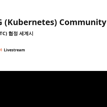
G (Kubernetes) Communit
 (UTC) 협정 세계시
Livestream