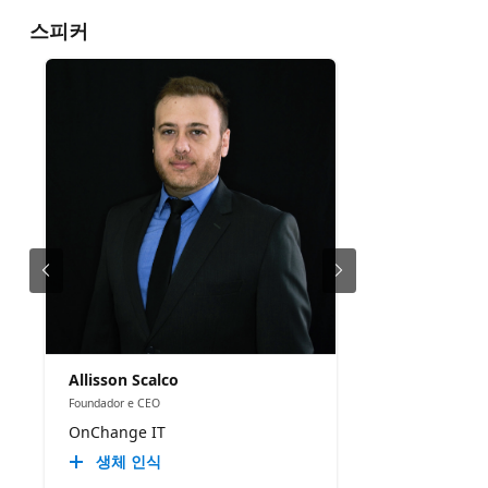
스피커
Allisson Scalco
Foundador e CEO
OnChange IT
생체 인식