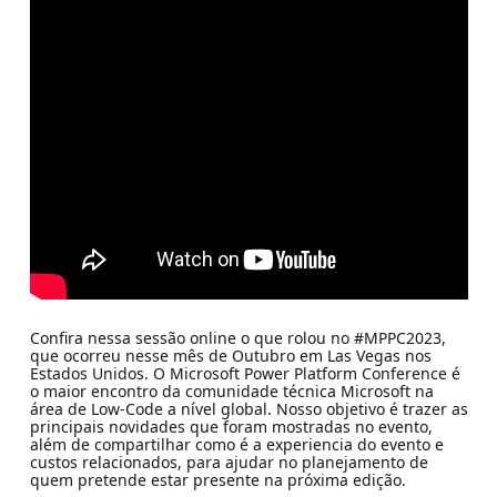
Confira nessa sessão online o que rolou no #MPPC2023,
que ocorreu nesse mês de Outubro em Las Vegas nos
Estados Unidos. O Microsoft Power Platform Conference é
o maior encontro da comunidade técnica Microsoft na
área de Low-Code a nível global. Nosso objetivo é trazer as
principais novidades que foram mostradas no evento,
além de compartilhar como é a experiencia do evento e
custos relacionados, para ajudar no planejamento de
quem pretende estar presente na próxima edição.