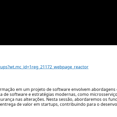
tartups?wt.mc_id=1reg_21172_webpage_reactor
ormação em um projeto de software envolvem abordagens
a de software e estratégias modernas, como microsserviços
gurança nas alterações. Nesta sessão, abordaremos os fu
 entrega de valor em startups, contribuindo para o desenvo