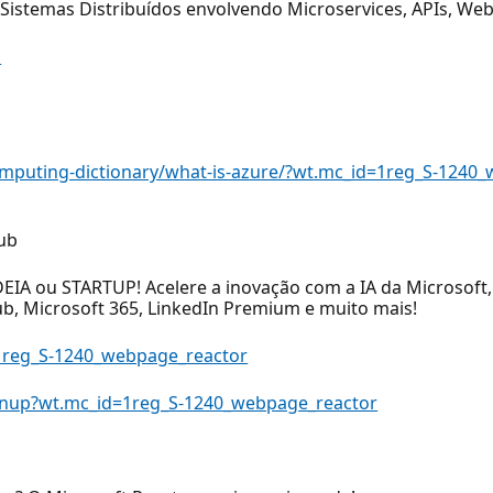
Sistemas Distribuídos envolvendo Microservices, APIs, Web
o
omputing-dictionary/what-is-azure/?wt.mc_id=1reg_S-1240
ub
DEIA ou STARTUP! Acelere a inovação com a IA da Microsoft
b, Microsoft 365, LinkedIn Premium e muito mais!
1reg_S-1240_webpage_reactor
ignup?wt.mc_id=1reg_S-1240_webpage_reactor