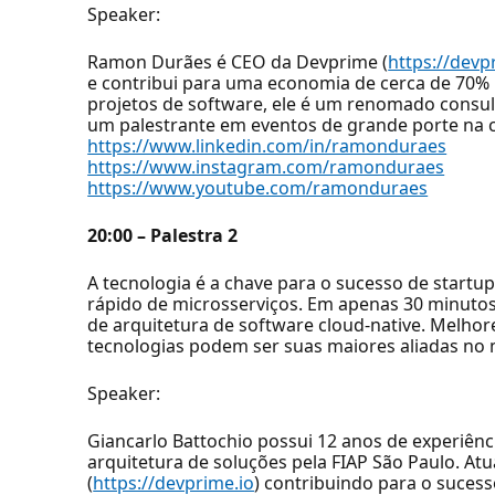
Speaker:
Ramon Durães é CEO da Devprime (
https://devp
e contribui para uma economia de cerca de 70%
projetos de software, ele é um renomado consulto
um palestrante em eventos de grande porte na
https://www.linkedin.com/in/ramonduraes
https://www.instagram.com/ramonduraes
https://www.youtube.com/ramonduraes
20:00 – Palestra 2
A tecnologia é a chave para o sucesso de startu
rápido de microsserviços. Em apenas 30 minutos
de arquitetura de software cloud-native. Melhor
tecnologias podem ser suas maiores aliadas no m
Speaker:
Giancarlo Battochio possui 12 anos de experiê
arquitetura de soluções pela FIAP São Paulo. A
(
https://devprime.io
) contribuindo para o suces