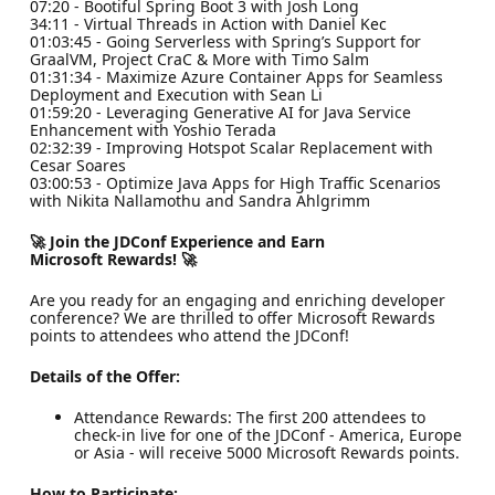
07:20 - Bootiful Spring Boot 3 with Josh Long
34:11 - Virtual Threads in Action with Daniel Kec
01:03:45 - Going Serverless with Spring’s Support for
GraalVM, Project CraC & More with Timo Salm
01:31:34 - Maximize Azure Container Apps for Seamless
Deployment and Execution with Sean Li
01:59:20 - Leveraging Generative AI for Java Service
Enhancement with Yoshio Terada
02:32:39 - Improving Hotspot Scalar Replacement with
Cesar Soares
03:00:53 - Optimize Java Apps for High Traffic Scenarios
with Nikita Nallamothu and Sandra Ahlgrimm
🚀 Join the JDConf Experience and Earn
Microsoft Rewards! 🚀
Are you ready for an engaging and enriching developer
conference? We are thrilled to offer Microsoft Rewards
points to attendees who attend the JDConf!
Details of the Offer:
Attendance Rewards: The first 200 attendees to
check-in live for one of the JDConf - America, Europe
or Asia - will receive 5000 Microsoft Rewards points.
How to Participate: