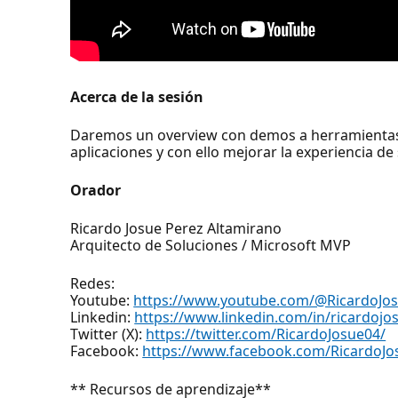
Acerca de la sesión
Daremos un overview con demos a herramientas 
aplicaciones y con ello mejorar la experiencia de
Orador
Ricardo Josue Perez Altamirano
Arquitecto de Soluciones / Microsoft MVP
Redes:
Youtube:
https://www.youtube.com/@RicardoJo
Linkedin:
https://www.linkedin.com/in/ricardojo
Twitter (X):
https://twitter.com/RicardoJosue04/
Facebook:
https://www.facebook.com/RicardoJo
** Recursos de aprendizaje**