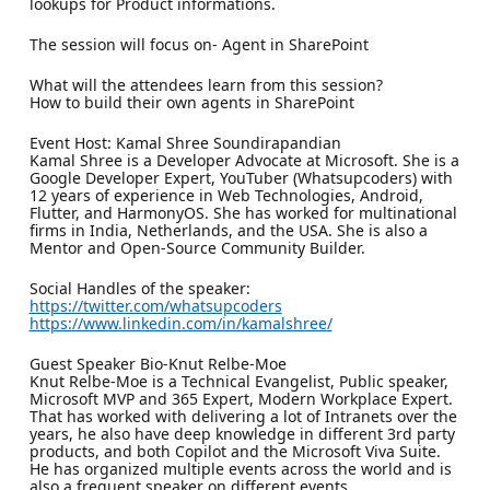
lookups for Product informations.
The session will focus on- Agent in SharePoint
What will the attendees learn from this session?
How to build their own agents in SharePoint
Event Host: Kamal Shree Soundirapandian
Kamal Shree is a Developer Advocate at Microsoft. She is a
Google Developer Expert, YouTuber (Whatsupcoders) with
12 years of experience in Web Technologies, Android,
Flutter, and HarmonyOS. She has worked for multinational
firms in India, Netherlands, and the USA. She is also a
Mentor and Open-Source Community Builder.
Social Handles of the speaker:
https://twitter.com/whatsupcoders
https://www.linkedin.com/in/kamalshree/
Guest Speaker Bio-Knut Relbe-Moe
Knut Relbe-Moe is a Technical Evangelist, Public speaker,
Microsoft MVP and 365 Expert, Modern Workplace Expert.
That has worked with delivering a lot of Intranets over the
years, he also have deep knowledge in different 3rd party
products, and both Copilot and the Microsoft Viva Suite.
He has organized multiple events across the world and is
also a frequent speaker on different events.