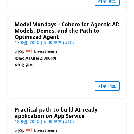
세부 정보
Model Mondays - Cohere for Agentic AI:
Models, Demos, and the Path to
Optimized Agent
17 8월, 2026 | 5:30 오후 (UTC)
서식:
Livestream
항목: AI 애플리케이션
언어: 영어
세부 정보
Practical path to build AI-ready
application on App Service
18 8월, 2026 | 6:00 오후 (UTC)
서식:
Livestream