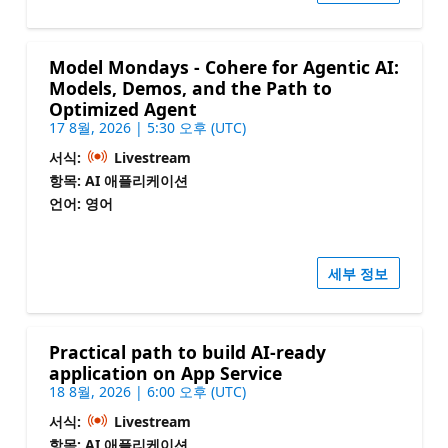
Model Mondays - Cohere for Agentic AI:
Models, Demos, and the Path to
Optimized Agent
17 8월, 2026 | 5:30 오후 (UTC)
서식:
Livestream
항목: AI 애플리케이션
언어: 영어
세부 정보
Practical path to build AI-ready
application on App Service
18 8월, 2026 | 6:00 오후 (UTC)
서식:
Livestream
항목: AI 애플리케이션