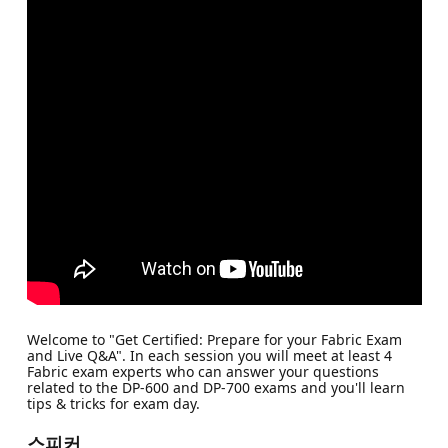
Welcome to "Get Certified: Prepare for your Fabric Exam
and Live Q&A". In each session you will meet at least 4
Fabric exam experts who can answer your questions
related to the DP-600 and DP-700 exams and you'll learn
tips & tricks for exam day.
스피커