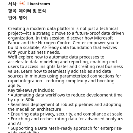
서식:
Livestream
항목: 데이터 및 분석
언어: 영어
Creating a modern data platform is not just a technical
project—it’s a strategic move to a future-proof data driven
organization. In this session, discover how Microsoft
Fabric and the Nitrogen Control Center empower you to
build a scalable, AI-ready data foundation that evolves
with your business needs.
We’ll explore how to automate data processes to
accelerate data modeling and reporting, enabling end
users to access insights faster and creating real business
value. Learn how to seamlessly add tables and data
sources in minutes using parameterized connections for
rapid integration—reducing complexity and boosting
agility.
Key takeaways include:
• Automating data workflows to reduce development time
by up to 80%
• Seamless deployment of robust pipelines and adopting
the medallion architecture
• Ensuring data privacy, security, and compliance at scale
• Enriching and orchestrating data for advanced analytics
and AI
• Supporting a Data Mesh-ready approach for enterprise-
wide scalability