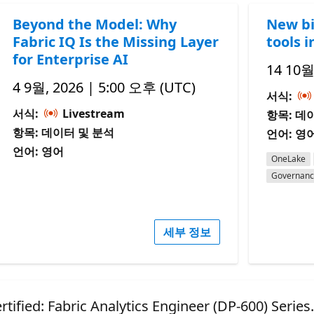
Beyond the Model: Why
New bi
Fabric IQ Is the Missing Layer
tools i
for Enterprise AI
14 10월
4 9월, 2026 | 5:00 오후 (UTC)
서식:
서식:
Livestream
항목: 데
항목: 데이터 및 분석
언어: 영
언어: 영어
OneLake
Governan
세부 정보
 Fabric Analytics Engineer (DP-600) Series