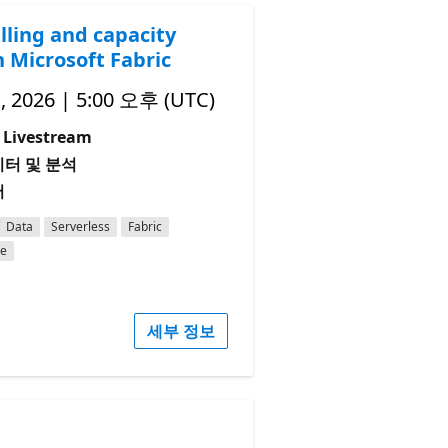
lling and capacity
n Microsoft Fabric
, 2026 | 5:00 오후 (UTC)
Livestream
이터 및 분석
어
Data
Serverless
Fabric
ce
세부 정보
.