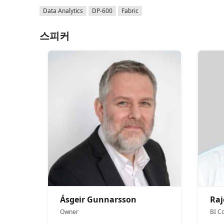
Data Analytics
DP-600
Fabric
스피커
Ásgeir Gunnarsson
Raj
Owner
BI C