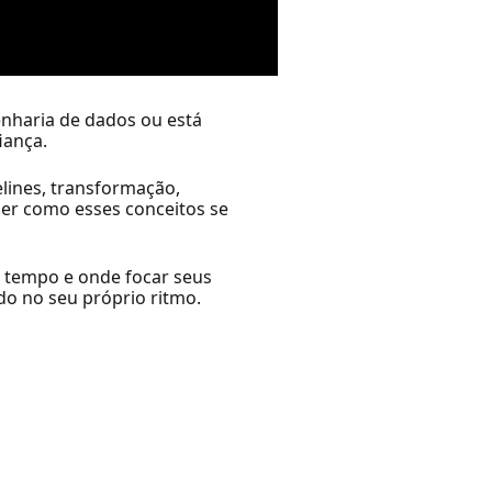
nharia de dados ou está
iança.
elines, transformação,
er como esses conceitos se
 tempo e onde focar seus
do no seu próprio ritmo.