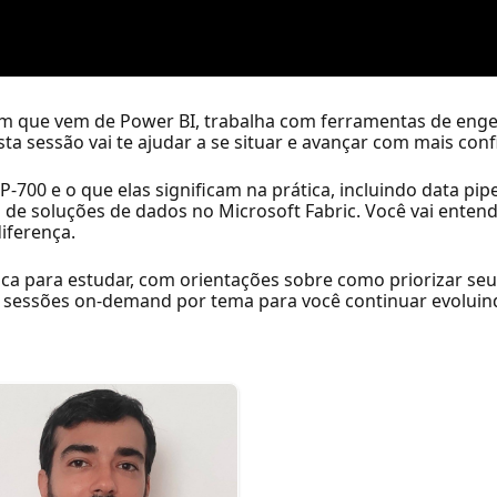
m que vem de Power BI, trabalha com ferramentas de enge
sta sessão vai te ajudar a se situar e avançar com mais conf
700 e o que elas significam na prática, incluindo data pip
e soluções de dados no Microsoft Fabric. Você vai entend
iferença.
a para estudar, com orientações sobre como priorizar seu
ar sessões on-demand por tema para você continuar evoluin