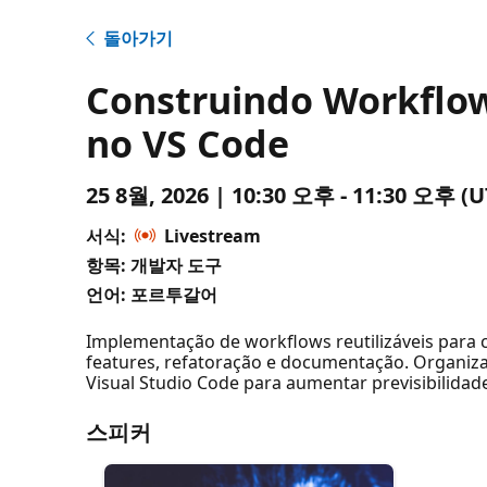
돌아가기
Construindo Workflow
no VS Code
25 8월, 2026 | 10:30 오후 - 11:30 오후
서식:
Livestream
항목: 개발자 도구
언어: 포르투갈어
Implementação de workflows reutilizáveis para
features, refatoração e documentação. Organiza
Visual Studio Code para aumentar previsibilidade
스피커