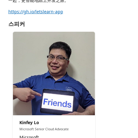
一起，更智能地踏上开发之旅。
https://gh.io/letslearn-app
스피커
Kinfey Lo
Microsoft Senior Cloud Advocate
Microsoft