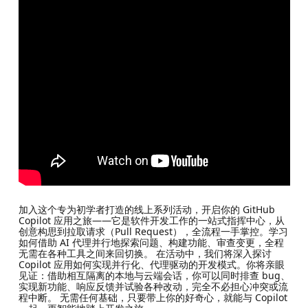
加入这个专为初学者打造的线上系列活动，开启你的 GitHub
Copilot 应用之旅——它是软件开发工作的一站式指挥中心，从
创意构思到拉取请求（Pull Request），全流程一手掌控。学习
如何借助 AI 代理并行地探索问题、构建功能、审查变更，全程
无需在各种工具之间来回切换。 在活动中，我们将深入探讨
Copilot 应用如何实现并行化、代理驱动的开发模式。你将亲眼
见证：借助相互隔离的本地与云端会话，你可以同时排查 bug、
实现新功能、响应反馈并试验各种改动，完全不必担心冲突或流
程中断。 无需任何基础，只要带上你的好奇心，就能与 Copilot