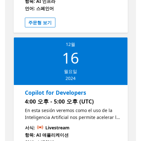
항목: AI 인프라
extraer los datos del cv y desde un API
언어: 스페인어
creada en .NET consumiremos el modelo
para mostrar la información extraída en una
주문형 보기
app web en Angular. Demo: Azure AI
Document Intelligence Azure AI Document
Intelligence Exercises ¿Qué es Documento de
12월
inteligencia de Azure AI Desarrollo de
16
soluciones con Documento de inteligencia de
Azure AI
월요일
2024
Copilot for Developers
4:00 오후 - 5:00 오후 (UTC)
En esta sesión veremos como el uso de la
Inteligencia Artificial nos permite acelerar la
creación y desarrollo de nuestros proyectos
서식:
Livestream
de software, en este caso crearemos una
항목: AI 애플리케이션
aplicación web con Blazor, Minimal API