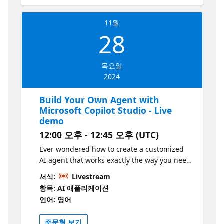
11월
28
목요일
2024
Build Your Own Agent with
Microsoft Copilot Studio - Live
demo
12:00 오후 - 12:45 오후 (UTC)
Ever wondered how to create a customized
AI agent that works exactly the way you need
it? Join Microsoft MVP Kas Nowicka as she
서식:
Livestream
walks you through Microsoft Copilot Studio,
항목: AI 애플리케이션
the low-code platform that makes it simple to
언어: 영어
design intelligent, personalized agents. In
this live session hosted by Microsoft Reactor
주문형 보기