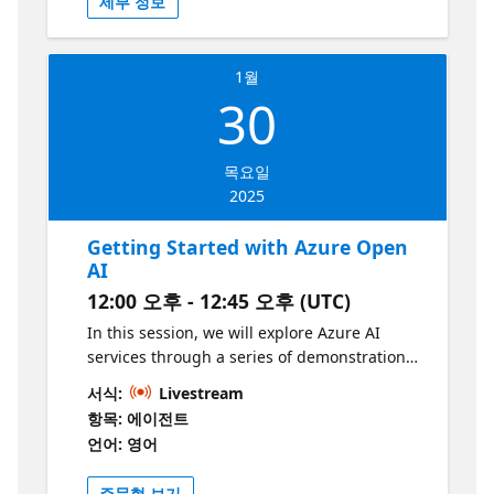
세부 정보
https://github.com/microsoft/community-
demonstrations, and inspiring discussions to
content/blob/main/SeasonOfAI-S2-
ignite your journey into the world of AI.
Copilots/github-copilot-adventures.md
Sessions The evening starts with Tal Cohen
1월
from ZioNet presenting "Coding the Future
30
of AI" based on insights from Microsoft
Ignite. Tal will demonstrate a shift in
software development, integrating
목요일
deterministic code with prompt-based AI
2025
and evaluation tests. Using tools like Azure
Foundry SDK & Portal and Semantic Kernel,
Getting Started with Azure Open
developers can merge traditional imperative
AI
code with advanced AI services. This session
12:00 오후 - 12:45 오후 (UTC)
aims to inspire attendees to explore new
possibilities in AI-driven software
In this session, we will explore Azure AI
development. Following this, Alon Fliess will
services through a series of demonstrations.
take the stage to delve into the fascinating
We will focus on the following key
서식:
Livestream
realm of Small Language Models (SLMs).
technologies: Azure OpenAI Azure AI
항목: 에이전트
Alon will highlight why SLMs are vital for
Foundry By the end of this session, you will
언어: 영어
lightweight, efficient AI applications,
gain valuable insights into how to effectively
demonstrating the Phi3 SLM running locally
utilize Azure OpenAI, laying the groundwork
주문형 보기