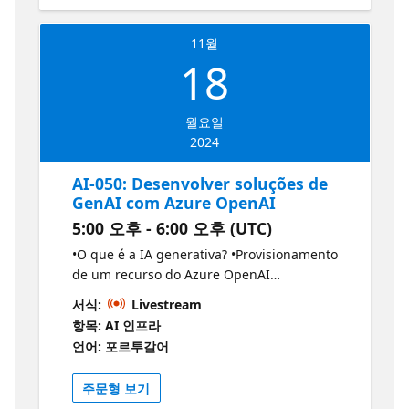
Studio Speaker: Renato Romão Microsoft
MVP 🚀 Junte-se a nós! Participe de eventos e
11월
workshops gratuitos:
18
https://aka.ms/ReactorSaoPaulo Acelere sua
carreira e decole sua startup com Microsoft
Reactor! Conectamos você com pessoas
월요일
desenvolvedoras, empreendedores de IA,
2024
startups e fundadores que compartilham
seus objetivos. 💡Transforme suas ideias com
AI-050​: Desenvolver soluções de
a Microsoft! Inscreva-se agora
GenAI com Azure OpenAI​
gratuitamente!
5:00 오후 - 6:00 오후 (UTC)
https://aka.ms/MSFTFoundersHubBrasil Faça
parte do Microsoft for Startups Founders
•O que é a IA generativa? •Provisionamento
Hub para acelerar a inovação com a IA da
de um recurso do Azure OpenAI
Microsoft, ganhe até US$ 150k em créditos
•Implantação de um modelo do Azure
서식:
Livestream
do Azure e use ferramentas como GitHub,
OpenAI •Usar o Estúdio de IA do Azure
항목: AI 인프라
Microsoft 365, LinkedIn Premium e mais. 🖥
•Integrar o OpenAI do Azure ao seu
언어: 포르투갈어
Assista no YouTube: Shorts Certificações
aplicativo Desenvolver soluções de IA
Básico de IA da Microsoft Explorando a IA
generativa com o Serviço OpenAI do Azure
주문형 보기
Tudo sobre Copilot Guia de Estudos