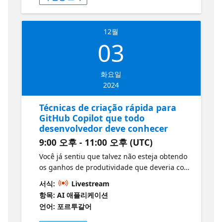
copiloto inicial con Microsoft Copilot Studio
12월
03
화요일
2024
Técnicas de criação rápida para
GitHub Copilot que todo
desenvolvedor deve conhecer
9:00 오후 - 11:00 오후 (UTC)
Você já sentiu que talvez não esteja obtendo
os ganhos de produtividade que deveria com
o GitHub Copilot? Ou talvez não esteja
서식:
Livestream
convencido de que a IA para
항목: AI 애플리케이션
desenvolvedores é pouco mais que exagero?
언어: 포르투갈어
É fácil se sentir assim ao lidar com qualquer
IA, mas o segredo está sempre em como