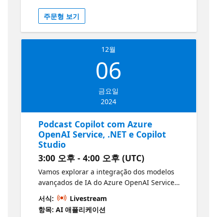
technical system architectures into Microsoft
주문형 보기
Azure, simplifying complex processes and
enhancing productivity. We will demonstrate
how GitHub Copilot can assist in writing
12월
deployment code, enabling efficient resource
06
provisioning in Microsoft Azure. Additionally,
we will delve into the creation of a Python
script using Copilot to also analyse existing
금요일
Azure deployments. This analysis will include
2024
converting existing deployment resources
into JSON format and use this data with AI to
Podcast Copilot com Azure
generate detailed architectural diagrams
OpenAI Service, .NET e Copilot
and documentation using Mermaid
Studio
diagrams to visualise and diagram the
3:00 오후 - 4:00 오후 (UTC)
architecture making it easier to see how
everything fits together visually. By the end
Vamos explorar a integração dos modelos
of this session, you will gain a deeper
avançados de IA do Azure OpenAI Service
understanding of how GitHub Copilot can be
com .NET e Copilot Studio criando um
서식:
Livestream
leveraged to not only create and deploy
copiloto personalizado dinâmico que recebe
항목: AI 애플리케이션
resources and technical system architectures
uma URL de podcast e gera rapidamente