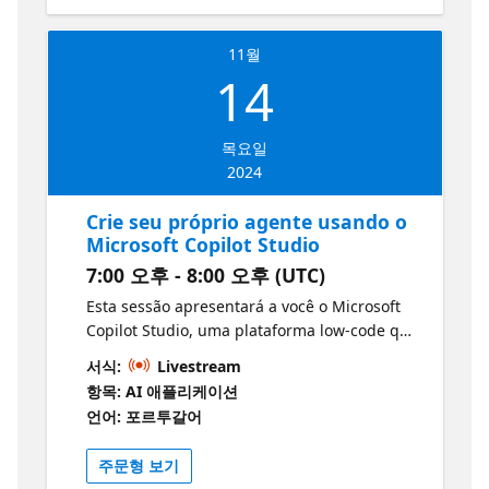
活动能够成为您在人工智能领域学术交流和技术
生产力！
应用中的重要一步，给您带来无尽收获。 记住
2024年11月2日下午，中国——北京——中关村
11월
——微软（中国）总部，Season of AI for
14
Copilot（Beijing）期待你的参与。
목요일
2024
Crie seu próprio agente usando o
Microsoft Copilot Studio
7:00 오후 - 8:00 오후 (UTC)
Esta sessão apresentará a você o Microsoft
Copilot Studio, uma plataforma low-code que
simplifica o desenvolvimento de agentes
서식:
Livestream
personalizados. Por meio de demonstrações
항목: AI 애플리케이션
ao vivo, você aprenderá como usar ações e
언어: 포르투갈어
prompts de IA para criar agentes
inteligentes adaptados às suas necessidades
주문형 보기
específicas. Introdução ao Microsoft Copilot