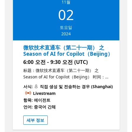
11월
02
토요일
2024
微软技术直通车（第二十一期） 之
Season of AI for Copilot（Beijing）
6:00 오전 - 9:30 오전 (UTC)
标题：微软技术直通车（第二十一期） 之
Season of AI for Copilot（Beijing） 时间：
2024年11月2日，14:00-17:30 地点：微软中国总
서식:
직접 생성 및 전송하는 경우 (Shanghai)
部东直门会议室 地址：北京市海淀区丹棱街5号
Livestream
（中关村西区微软双子楼） 介绍： 微软技术直通
항목: 에이전트
车第二十一期，将于2024年11月2日面向大家。
언어: 중국어 간체
活动将采用嘉宾线上线下同步参加的方式进
行，“Season of AI for Copilot（Beijing）”，将
세부 정보
为您呈现一场人工只能技术盛宴。这是一次引领
未来的旅程，让我们一同探索如何将人工智能与