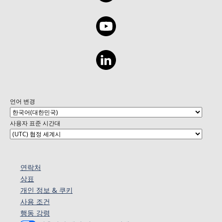
and gain insights into fine-tuning for
and strategies for optimizing the
tailored applications. 19:45 - 20:15 Session 3:
performance and utility of custom agents in
Fireside Chat - AI in Software Projects
project management. Speaker Bio - Shrushti
Moderator: Alon Fliess Presenters: ZioNet
Shah is a Technical Consultant, Microsoft 365
Developers Engage in a dynamic discussion
and Business applications subject matter
on the challenges and patterns of
expert, Microsoft MVP. Social Handle of the
integrating AI into projects. Gain inspiration
speaker-
and practical guidance through real-world
https://www.linkedin.com/in/shrushti-shah-
scenarios to embark on your AI journey.
bba565162
언어 변경
20:15 - 20:30 Q&A and Wrap-Up Audience
questions for speakers. Closing remarks and
사용자 표준 시간대
next steps for attendees.
연락처
상표
개인 정보 & 쿠키
사용 조건
행동 강령