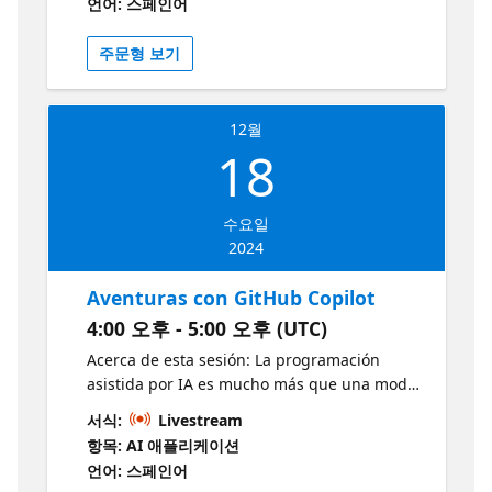
언어: 스페인어
usando GitHub Copilot y Visual Studio, para
luego publicarla en Azure! Comienza con
주문형 보기
GitHub Copilot
12월
18
수요일
2024
Aventuras con GitHub Copilot
4:00 오후 - 5:00 오후 (UTC)
Acerca de esta sesión: La programación
asistida por IA es mucho más que una moda
pasajera. Como cualquier herramienta
서식:
Livestream
poderosa, dominar GitHub Copilot es clave
항목: AI 애플리케이션
para desbloquear todo su potencial. Únete a
언어: 스페인어
nosotros en una experiencia práctica donde