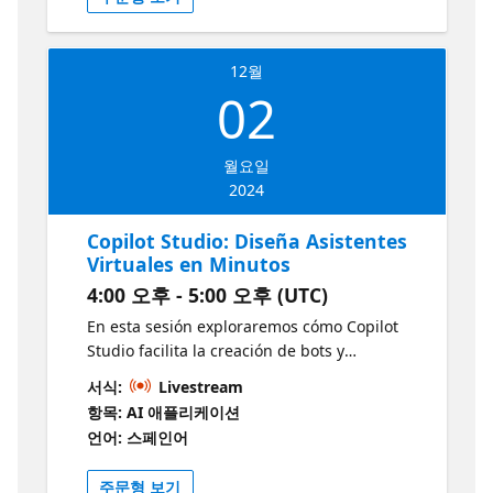
UK, you’ll get hands-on insights into building
agents that respond to your unique
requirements. Through practical demo and
12월
clear, step-by-step instructions, Kas will show
02
you how to leverage actions and AI prompts
within Copilot Studio—empowering you to
start using AI’s potential with little to no
월요일
coding. This session is perfect for anyone
2024
looking to start their journey with Microsoft
Copilot Studio to unlock the next level of
Copilot Studio: Diseña Asistentes
automation and intelligence in their
Virtuales en Minutos
workflows!
4:00 오후 - 5:00 오후 (UTC)
En esta sesión exploraremos cómo Copilot
Studio facilita la creación de bots y
asistentes virtuales con inteligencia artificial.
서식:
Livestream
Aprenderás a diseñar asistentes que
항목: AI 애플리케이션
optimicen la interacción y aumenten la
언어: 스페인어
productividad en tus proyectos, todo de una
manera sencilla y accesible. Crear un
주문형 보기