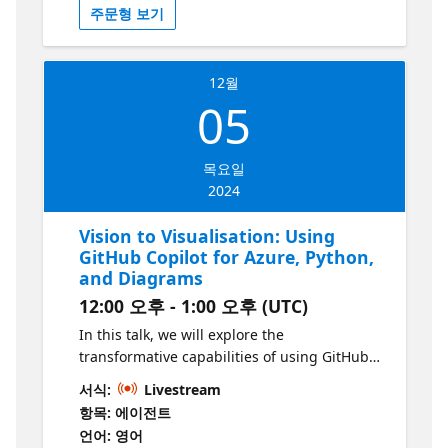
주문형 보기
você trabalha com a IA. O GitHub Copilot não
é diferente - o valor que você obtém dele
está diretamente relacionado a como você
12월
trabalha com ele. Nesta sessão, veremos as
05
técnicas de criação de prompts que todo
desenvolvedor deve saber para aumentar
drasticamente sua produtividade. É assim
목요일
que você obtém o máximo do GitHub Copilot.
2024
Introdução ao GitHub Copilot
Vision to Visualisation: Using
GitHub Copilot for Azure, Python,
and Diagrams
12:00 오후 - 1:00 오후 (UTC)
In this talk, we will explore the
transformative capabilities of using GitHub
Copilot and the GitHub Copilot extension for
서식:
Livestream
Azure in VSCode for cloud deployments and
항목: 에이전트
architectural analysis. We will learn how to
언어: 영어
harness the power of AI to seamlessly deploy