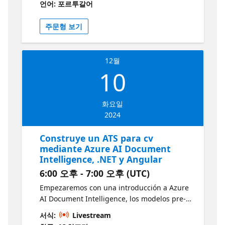
언어: 포르투갈어
but also to analyse, document and diagram
uma imagem de mídia social e uma
existing ones. Harnessing the power of
postagem promovendo o episódio mais
주문형 보기
GitHub Copilot does not only have to be for
recente desse podcast. Nesta sessão,
developers and the demo will show you how
faremos isso por meio de: Apresentando o
GitHub Copilot can benefit and empower
Azure OpenAI Service, descrevendo os
cloud architects, security analysts, DevOps
12월
modelos e criando implantações de IA
10
engineers and developers alike to better
Criando uma API .NET usando o .NET Azure
understand and document their
OpenAI SDK e criando um Conector
infrastructures hosted in Microsoft Azure,
Personalizado do Visual Studio Criando um
화요일
ultimately driving greater efficiency, security,
copiloto personalizado com o Copilot Studio
2024
clarity and understanding of their cloud
que aproveita o Azure OpenAI Service por
hosted landscape in Microsoft Azure.
meio da API .NET Parece bom? Então, por
Construye un ATS para cv
que você não se junta a mim para descobrir
mediante Azure AI Document
que criar copilotos inteligentes nunca foi tão
Intelligence, .NET y Angular
fácil com o Microsoft Cloud + AI.
6:00 오후 - 7:00 오후 (UTC)
Documentação do Serviço OpenAI do Azure
Introdução ao Microsoft Copilot Studio
Empezaremos con una introducción a Azure
AI Document Intelligence, los modelos pre-
compilados y personalizados. Luego
서식:
Livestream
crearemos un modelo personalizado para