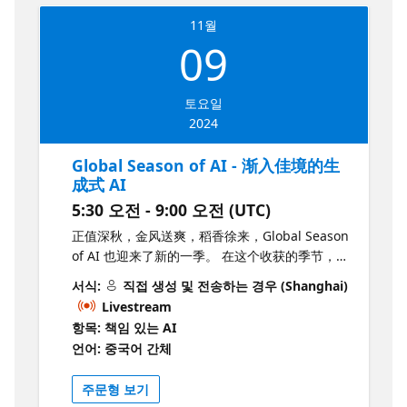
当前的生产力环境相结合，创造出令人惊叹的技
11월
术创新和无限可能性。 Season of AI for
09
Copilot（Beijing）是全球范围内致力于 AI 技术
活动。过去几年，我们在国内举办过多场年度
Bootcamp 和不定期的 AI 活动，未来，我们将持
토요일
续带来更多 AI 相关精彩内容，助力 AI 社区的不
2024
断壮大。 也许您早就听说过 GPT、ChatGPT、
OpenAI 乃至 Azure OpenAI，却始终没有机会
Global Season of AI - 渐入佳境的生
深入了解其中的技术细节，且由于访问限制而无
成式 AI
法实际上手尝试。那么现在，和 AI 零距离接触的
5:30 오전 - 9:00 오전 (UTC)
机会来了！ 今年5月份Global Season of AI
2024（Beijing）首季体验营，请您来到微软（中
正值深秋，金风送爽，稻香徐来，Global Season
国）总部，与微软原厂专家和微软 MVP 一起了解
of AI 也迎来了新的一季。 在这个收获的季节，欢
AOAI 的最新进展，并动手尝试 Azure OpenAI
迎和我们一起了解渐入佳境的生成式 AI！11月9
서식:
직접 생성 및 전송하는 경우 (Shanghai)
服务！同样，我们将在11月2日开启新的Season
日，新一季的 Global Season of AI 上海站，我
Livestream
of AI，在本季更多的话题将体现你的完美Copilot
们将主要围绕生成式 AI 实际落地的架构，如
항목: 책임 있는 AI
支持上，不管是GitHub Copilot和Copilot Studio
Microsoft Copilot、Github Copilot、Copilot
언어: 중국어 간체
这样优秀的只能工具，还是Microsoft Fabric的
Stack 等等，和几位微软最有价值专家一起，聊聊
Copilot和Microsoft 365 Copilot，以及Azure上
生成式 AI 的最新实践。加入我们，让生成式 AI
构建自定义的Copilot等话题都有涉及。希望本次
주문형 보기
变成我们强大而不可获缺的助手，展现出更强的