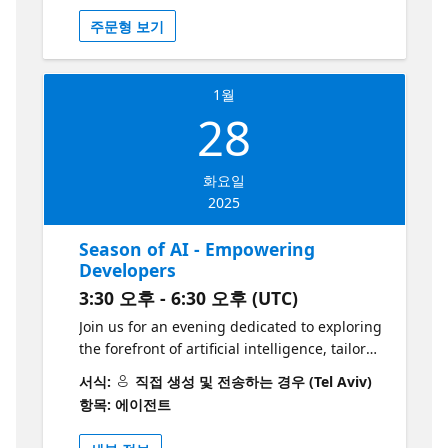
explorarás varias funciones de Copilot y
주문형 보기
transformarás tus prácticas de
programación junto a tu compañero de IA.
Copilot Adventures ofrece una serie de
1월
desafíos creativos diseñados para ayudarte a
28
mejorar. ¿A quién va dirigido? Aspasionados
y entusiastas de la programación y la
inteligencia artificial para pair programing
화요일
¿Por qué debería asistir? este evento te
2025
permitirá descubrir cómo GitHub Copilot
puede llevar tu programación al siguiente
Season of AI - Empowering
nivel. No solo aprenderás a utilizar sus
Developers
funciones básicas, sino que también
3:30 오후 - 6:30 오후 (UTC)
experimentarás cómo este asistente de IA
puede optimizar tu flujo de trabajo, reducir
Join us for an evening dedicated to exploring
el tiempo que pasas en tareas repetitivas y
the forefront of artificial intelligence, tailored
ayudarte a resolver problemas de código de
specifically for developers eager to harness
서식:
직접 생성 및 전송하는 경우 (Tel Aviv)
manera más rápida y eficiente. Más
AI's power in their projects. Hosted at the
항목: 에이전트
información sobre Github durante la
Microsoft Reactor in Tel Aviv, this event
temporada de la IA
brings together expert speakers, hands-on