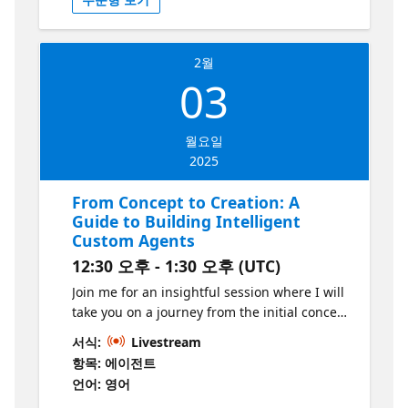
and in the cloud. Attendees will also learn
for further exploration and integration into
about other compact models, such as
your own projects.
llama2.c, and gain insights into fine-tuning
SLM models for specific needs. This session
2월
03
aims to empower developers with practical
tools and knowledge to adopt SLMs in real-
world scenarios. The final session features
월요일
Alon Fliess in a fireside chat with ZioNet
2025
developers. This discussion explores the
challenges, patterns, and practices of
From Concept to Creation: A
integrating AI into software projects. Using
Guide to Building Intelligent
real-world examples, presenters will share
Custom Agents
their AI experiences to inspire attendees to
begin their own AI journeys. This event is an
12:30 오후 - 1:30 오후 (UTC)
opportunity to learn, engage, and connect
Join me for an insightful session where I will
with peers who are passionate about
take you on a journey from the initial concept
innovation. Whether you’re an experienced
to the creation of a powerful custom agent
서식:
Livestream
developer or just beginning to explore AI,
tailored for project managers. This session
you’ll leave with fresh insights, practical
항목: 에이전트
will demonstrate the process of building a
knowledge, and the inspiration to take your
언어: 영어
custom Copilot agent designed to streamline
projects to the next level. 17:30 - 17:50