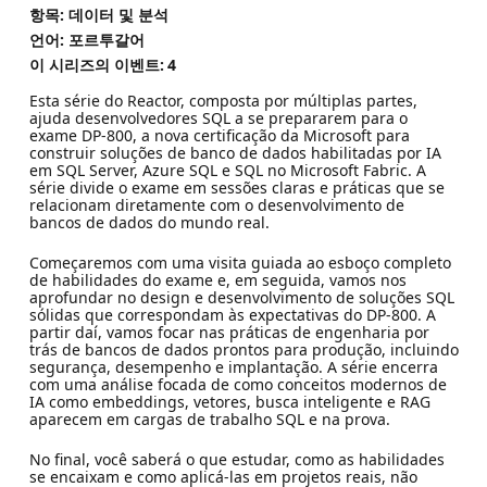
항목: 데이터 및 분석
언어: 포르투갈어
이 시리즈의 이벤트:
4
Esta série do Reactor, composta por múltiplas partes,
ajuda desenvolvedores SQL a se prepararem para o
exame DP-800, a nova certificação da Microsoft para
construir soluções de banco de dados habilitadas por IA
em SQL Server, Azure SQL e SQL no Microsoft Fabric. A
série divide o exame em sessões claras e práticas que se
relacionam diretamente com o desenvolvimento de
bancos de dados do mundo real.
Começaremos com uma visita guiada ao esboço completo
de habilidades do exame e, em seguida, vamos nos
aprofundar no design e desenvolvimento de soluções SQL
sólidas que correspondam às expectativas do DP-800. A
partir daí, vamos focar nas práticas de engenharia por
trás de bancos de dados prontos para produção, incluindo
segurança, desempenho e implantação. A série encerra
com uma análise focada de como conceitos modernos de
IA como embeddings, vetores, busca inteligente e RAG
aparecem em cargas de trabalho SQL e na prova.
No final, você saberá o que estudar, como as habilidades
se encaixam e como aplicá-las em projetos reais, não