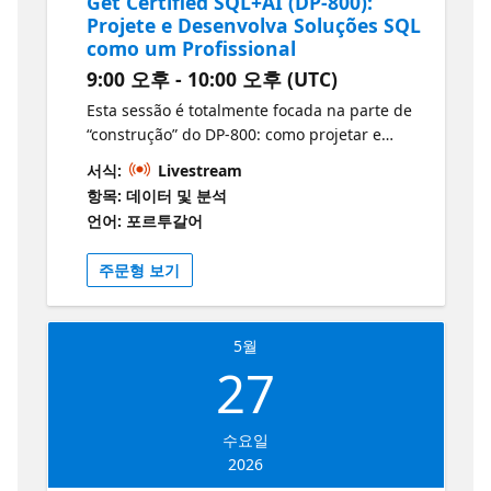
Get Certified SQL+AI (DP-800):
Projete e Desenvolva Soluções SQL
como um Profissional
9:00 오후 - 10:00 오후 (UTC)
Esta sessão é totalmente focada na parte de
“construção” do DP-800: como projetar e
desenvolver soluções de banco de dados que
서식:
Livestream
suportam cargas reais e que correspondem
항목: 데이터 및 분석
ao que o exame cobra. Vamos abordar as
언어: 포르투갈어
principais habilidades do desenvolvedor,
desde a escolha correta de objetos e padrões
주문형 보기
até a escrita de SQL consistente e
sustentável.
5월
27
수요일
2026