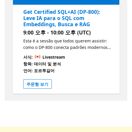
Get Certified SQL+AI (DP-800):
Leve IA para o SQL com
Embeddings, Busca e RAG
9:00 오후 - 10:00 오후 (UTC)
Esta é a sessão que todos querem assistir:
como o DP-800 conecta padrões modernos
de IA diretamente às suas soluções SQL.
서식:
Livestream
Vamos explicar o que o exame espera sobre
항목: 데이터 및 분석
embeddings, vetores, busca inteligente e
언어: 포르투갈어
retrieval augmented generation (RAG)
traduzindo tudo em conceitos práticos e
주문형 보기
aplicáveis.