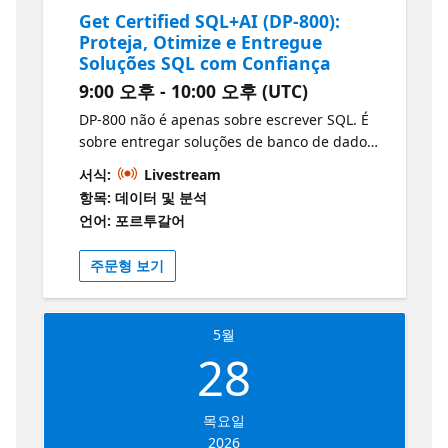
Get Certified SQL+AI (DP-800):
Proteja, Otimize e Entregue
Soluções SQL com Confiança
9:00 오후 - 10:00 오후 (UTC)
DP-800 não é apenas sobre escrever SQL. É
sobre entregar soluções de banco de dados
seguras, rápidas e prontas para produção
서식:
Livestream
em ambientes modernos de engenharia.
항목: 데이터 및 분석
Nesta sessão, vamos focar nas práticas de
언어: 포르투갈어
engenharia que transformam seu trabalho
com SQL em soluções prontas para uso real.
주문형 보기
5월
28
목요일
2026