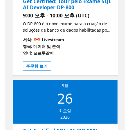
Get Certified: Tour pelo Exame SQL
AI Developer DP-800
9:00 오후 - 10:00 오후 (UTC)
O DP-800 é o novo exame para a criação de
soluções de banco de dados habilitadas por
IA no SQL Server, Azure SQL e bancos de
서식:
Livestream
dados SQL no Microsoft Fabric. Nesta sessão
항목: 데이터 및 분석
de abertura, faremos um tour guiado por
언어: 포르투갈어
todas as áreas de habilidades para que você
saiba exatamente o que esperar, como os
주문형 보기
domínios se conectam e onde focar
primeiro.Você terá uma visão de alto nível de
cada área dos módulos do Microsoft Learn,
5월
incluindo T‑SQL avançado, fundamentos de
26
segurança e desempenho, práticas de
implantação (CI/CD) e a seção de IA que
incorpora embeddings, vetores, busca
화요일
inteligente e RAG em soluções SQL.
2026