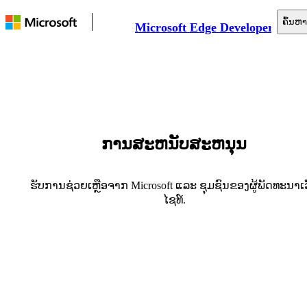
ຄົ້ນຫາ
Microsoft Edge Developer
ເອກະສານ
Web ແພລຕຟອມ
ເຄື່ອງມື
ການສະຫນັບສະຫນຸນ
ການສະໜັບສະໜູນ
ຮັບການຊ່ວຍເຫຼືອຈາກ Microsoft ແລະ ຊຸມຊົນຂອງຜູ້ພັດທະນາເ
ໄຊທ໌.