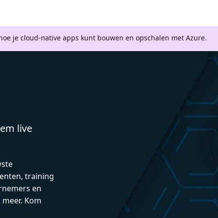
 hoe je cloud-native apps kunt bouwen en opschalen met Azure.
em live
wste
enten, training
rnemers en
n meer. Kom