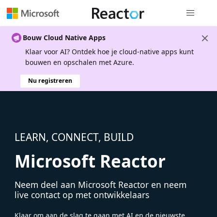
Globale na
Bouw Cloud Native Apps
Klaar voor AI? Ontdek hoe je cloud-native apps kunt
bouwen en opschalen met Azure.
Nu registreren
LEARN, CONNECT, BUILD
Microsoft Reactor
Neem deel aan Microsoft Reactor en neem
live contact op met ontwikkelaars
Klaar om aan de slag te gaan met AI en de nieuwste