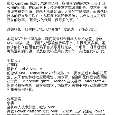
根据 Gartner 预测，未来市场对于应用开发的需求将五倍于 IT
公司的产能。在此背景下，传统开发方式因周期长、成本高、业
务调整难等问题，显然无法满足如此大量的市场需求。而低代码
技术的存在则可以在很大程度上减轻开发压力，极大地提高应用
开发的效率。“用最少的代码，做最多的事。”
过去很长一段时间，“低代码开发”一度成为一个热点词汇。
本期 MVP 技术茗品会，我们就来和金帆树人技术总监，微软
MVP 李祺一起，深度剖析微软低代码平台，并围绕真实客户案
例讲解如何使用低代码平台从零开始完成一个项目、项目过程中
可能遇到的问题，以及低代码应用的优势等，实战低代码开发。
主持人：
卢建晖
微软 Cloud Advocate
前微软 MVP、Xamarin MVP 和微软 RD，拥有超过10年的云原
生、人工智能和移动应用经验，为教育、金融和医疗提供应用解
决方案。 Microsoft Iginte，Teched 会议讲师，Microsoft AI
黑客马拉松教练，目前在微软，为技术人员和不同行业宣讲技术
和相关应用场景。
分享嘉宾：
李祺
金帆树人技术总监，微软 MVP
微软 Power Platform 方向 MVP ，2020年以来专注在 Power