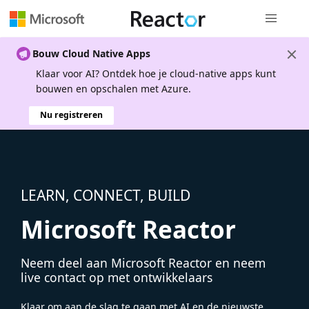
Globale na
Bouw Cloud Native Apps
Klaar voor AI? Ontdek hoe je cloud-native apps kunt
bouwen en opschalen met Azure.
Nu registreren
LEARN, CONNECT, BUILD
Microsoft Reactor
Neem deel aan Microsoft Reactor en neem
live contact op met ontwikkelaars
Klaar om aan de slag te gaan met AI en de nieuwste